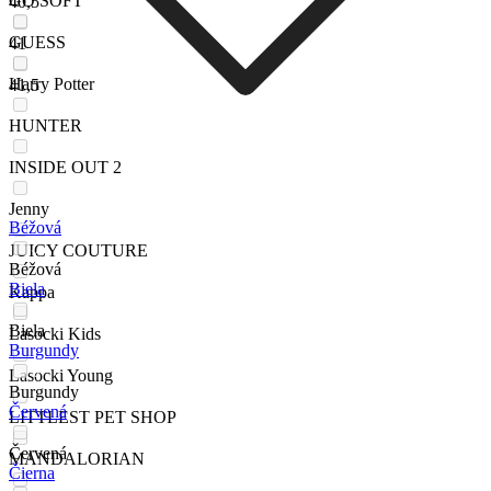
GO SOFT
40,5
GUESS
41
Harry Potter
41,5
HUNTER
INSIDE OUT 2
Jenny
Béžová
JUICY COUTURE
Béžová
Biela
Kappa
Biela
Lasocki Kids
Burgundy
Lasocki Young
Burgundy
Červená
LITTLEST PET SHOP
Červená
MANDALORIAN
Čierna