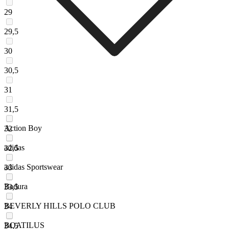
29
29,5
30
30,5
31
31,5
Action Boy
32
adidas
32,5
adidas Sportswear
33
Badura
33,5
BEVERLY HILLS POLO CLUB
34
BOATILUS
34,5