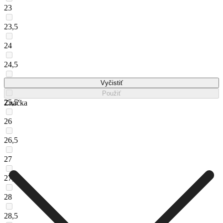
23
23,5
24
24,5
25
Vyčistiť
Použiť
25,5
Značka
26
26,5
27
27,5
28
28,5