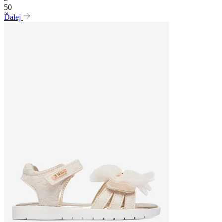
50
Ďalej