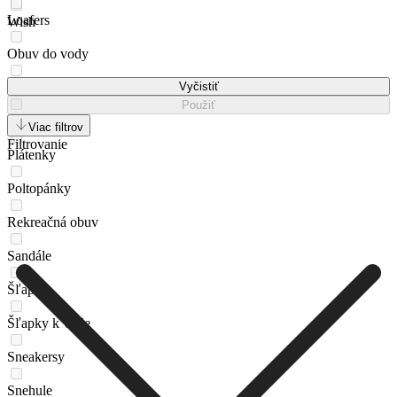
Loafers
Wish
Obuv do vody
Outdoorová obuv
Vyčistiť
Použiť
Papuče
Viac filtrov
Filtrovanie
Plátenky
Poltopánky
Rekreačná obuv
Sandále
Šľapky
Šľapky k vode
Sneakersy
Snehule