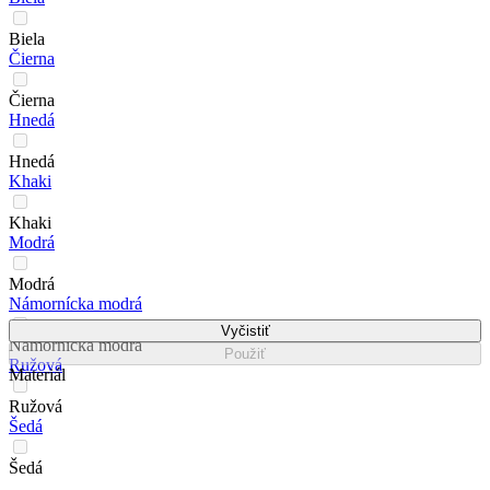
Biela
Čierna
Čierna
Hnedá
Hnedá
Khaki
Khaki
Modrá
Modrá
Námornícka modrá
Vyčistiť
Námornícka modrá
Použiť
Ružová
Materiál
Ružová
Šedá
Šedá