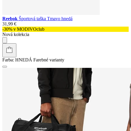
Reebok
Športová taška Tmavo hnedá
31,99 €
-30% v MODIVOclub
Nová kolekcia
Farba:
HNEDÁ
Farebné varianty