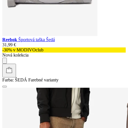
Reebok
Športová taška Šedá
31,99 €
-30% v MODIVOclub
Nová kolekcia
Farba:
ŠEDÁ
Farebné varianty