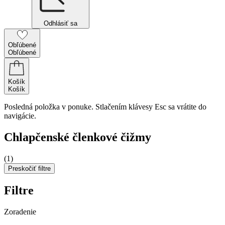
Odhlásiť sa
Obľúbené
Obľúbené
Košík
Košík
Posledná položka v ponuke. Stlačením klávesy Esc sa vrátite do
navigácie.
Chlapčenské členkové čižmy
(1)
Preskočiť filtre
Filtre
Zoradenie