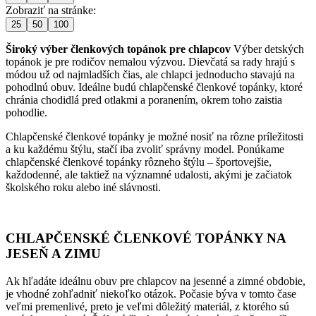
Zobraziť na stránke:
25
50
100
Široký výber členkových topánok pre chlapcov
Výber detských
topánok je pre rodičov nemalou výzvou. Dievčatá sa rady hrajú s
módou už od najmladších čias, ale chlapci jednoducho stavajú na
pohodlnú obuv. Ideálne budú chlapčenské členkové topánky, ktoré
chránia chodidlá pred otlakmi a poranením, okrem toho zaistia
pohodlie.
Chlapčenské členkové topánky je možné nosiť na rôzne príležitosti
a ku každému štýlu, stačí iba zvoliť správny model. Ponúkame
chlapčenské členkové topánky rôzneho štýlu – športovejšie,
každodenné, ale taktiež na významné udalosti, akými je začiatok
školského roku alebo iné slávnosti.
CHLAPČENSKÉ ČLENKOVÉ TOPÁNKY NA
JESEŇ A ZIMU
Ak hľadáte ideálnu obuv pre chlapcov na jesenné a zimné obdobie,
je vhodné zohľadniť niekoľko otázok. Počasie býva v tomto čase
veľmi premenlivé, preto je veľmi dôležitý materiál, z ktorého sú