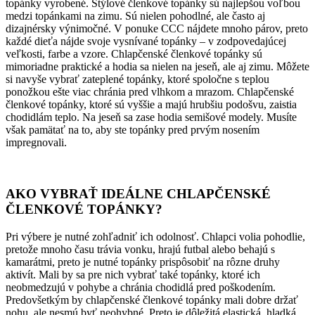
topánky vyrobené. Štýlové členkové topánky sú najlepšou voľbou
medzi topánkami na zimu. Sú nielen pohodlné, ale často aj
dizajnérsky výnimočné. V ponuke CCC nájdete mnoho párov, preto
každé dieťa nájde svoje vysnívané topánky – v zodpovedajúcej
veľkosti, farbe a vzore. Chlapčenské členkové topánky sú
mimoriadne praktické a hodia sa nielen na jeseň, ale aj zimu. Môžete
si navyše vybrať zateplené topánky, ktoré spoločne s teplou
ponožkou ešte viac chránia pred vlhkom a mrazom. Chlapčenské
členkové topánky, ktoré sú vyššie a majú hrubšiu podošvu, zaistia
chodidlám teplo. Na jeseň sa zase hodia semišové modely. Musíte
však pamätať na to, aby ste topánky pred prvým nosením
impregnovali.
AKO VYBRAŤ IDEÁLNE CHLAPČENSKÉ
ČLENKOVÉ TOPÁNKY?
Pri výbere je nutné zohľadniť ich odolnosť. Chlapci volia pohodlie,
pretože mnoho času trávia vonku, hrajú futbal alebo behajú s
kamarátmi, preto je nutné topánky prispôsobiť na rôzne druhy
aktivít. Mali by sa pre nich vybrať také topánky, ktoré ich
neobmedzujú v pohybe a chránia chodidlá pred poškodením.
Predovšetkým by chlapčenské členkové topánky mali dobre držať
nohu, ale nesmú byť neohybné. Preto je dôležitá elastická, hladká