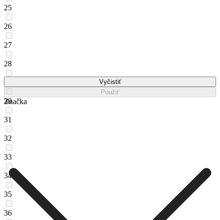
25
26
27
28
29
Vyčistiť
Použiť
30
Značka
31
32
33
34
35
36