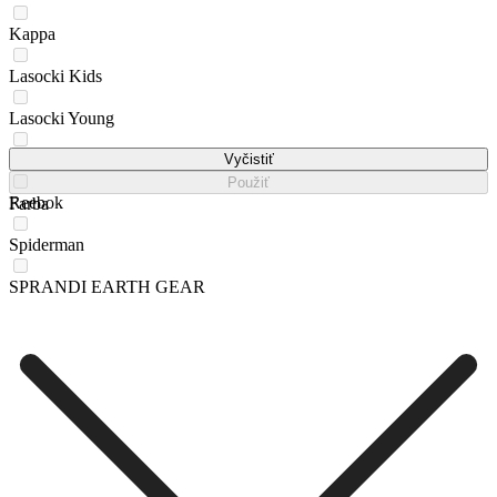
Kappa
Lasocki Kids
Lasocki Young
QUIKSILVER
Vyčistiť
Použiť
Reebok
Farba
Spiderman
SPRANDI EARTH GEAR