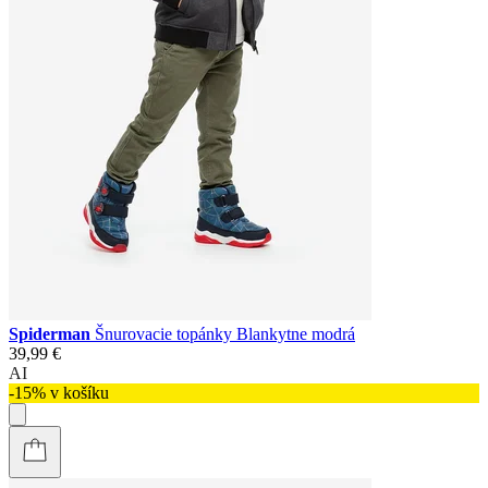
Spiderman
Šnurovacie topánky Blankytne modrá
39,99 €
AI
-15% v košíku