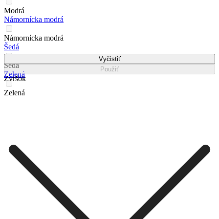
Modrá
Námornícka modrá
Námornícka modrá
Šedá
Vyčistiť
Šedá
Použiť
Zelená
Zvršok
Zelená