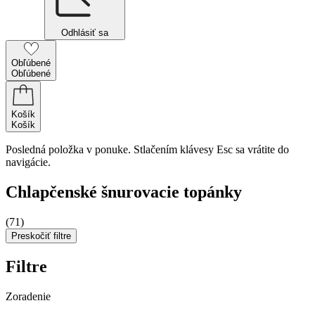
Odhlásiť sa
Obľúbené
Obľúbené
Košík
Košík
Posledná položka v ponuke. Stlačením klávesy Esc sa vrátite do
navigácie.
Chlapčenské šnurovacie topánky
(71)
Preskočiť filtre
Filtre
Zoradenie