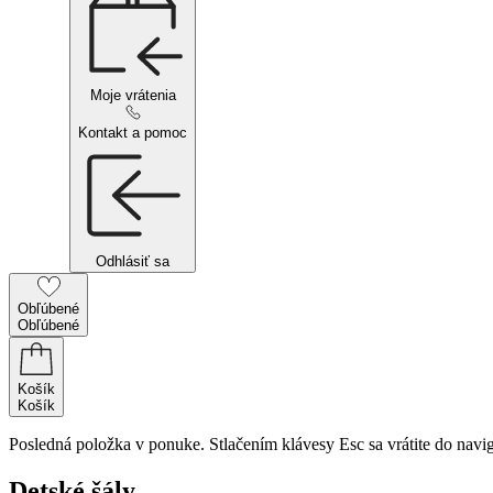
Moje vrátenia
Kontakt a pomoc
Odhlásiť sa
Obľúbené
Obľúbené
Košík
Košík
Posledná položka v ponuke. Stlačením klávesy Esc sa vrátite do navig
Detské šály