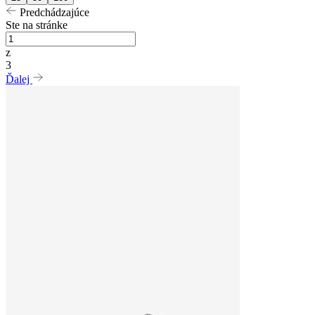
Predchádzajúce
Ste na stránke
z
3
Ďalej