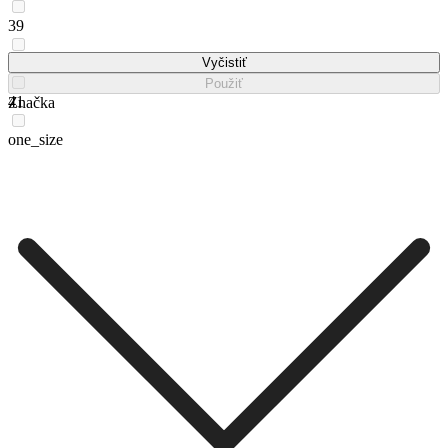
39
40
Vyčistiť
Použiť
41
Značka
one_size