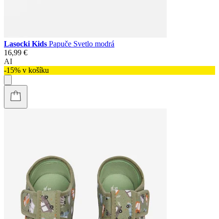
Lasocki Kids
Papuče Svetlo modrá
16,99 €
AI
-15% v košíku