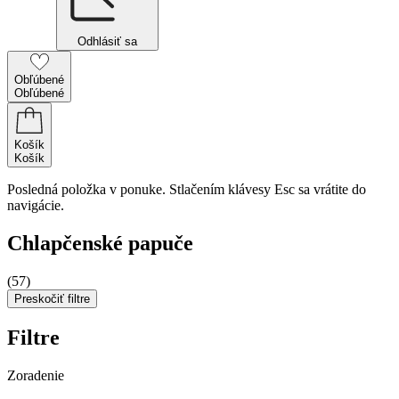
Odhlásiť sa
Obľúbené
Obľúbené
Košík
Košík
Posledná položka v ponuke. Stlačením klávesy Esc sa vrátite do
navigácie.
Chlapčenské papuče
(57)
Preskočiť filtre
Filtre
Zoradenie