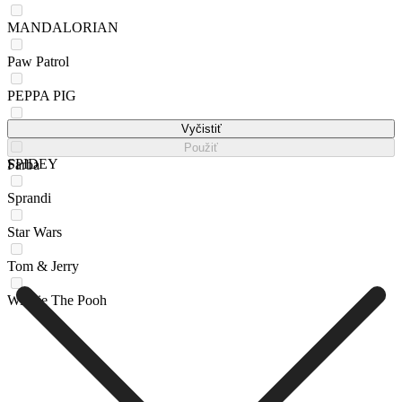
MANDALORIAN
Paw Patrol
PEPPA PIG
Spiderman
Vyčistiť
Použiť
SPIDEY
Farba
Sprandi
Star Wars
Tom & Jerry
Winnie The Pooh