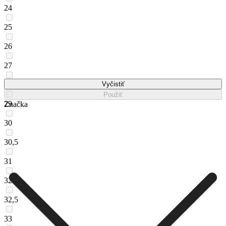
24
25
26
27
28
Vyčistiť
Použiť
29
Značka
30
30,5
31
32
32,5
33