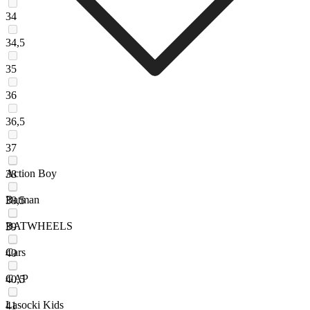
34
34,5
35
36
36,5
37
Action Boy
38
Batman
38,5
BATWHEELS
39
Cars
40
GAP
40,5
Lasocki Kids
41