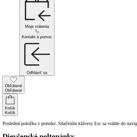
Moje vrátenia
Kontakt a pomoc
Odhlásiť sa
Obľúbené
Obľúbené
Košík
Košík
Posledná položka v ponuke. Stlačením klávesy Esc sa vrátite do navig
Dievčenské poltopánky