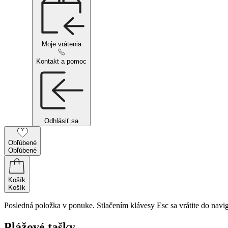
Moje vrátenia
Kontakt a pomoc
Odhlásiť sa
Obľúbené
Obľúbené
Košík
Košík
Posledná položka v ponuke. Stlačením klávesy Esc sa vrátite do navig
Plážové tašky