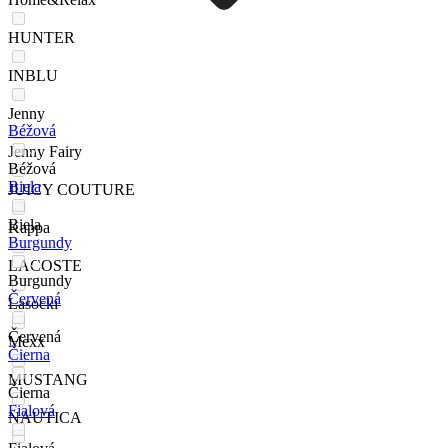
HUNTER
INBLU
Jenny
Béžová
Jenny Fairy
Béžová
Biela
JUICY COUTURE
Biela
Kappa
Burgundy
LACOSTE
Burgundy
Červená
Lasocki
Červená
Mexx
Čierna
MUSTANG
Čierna
Fialová
NAUTICA