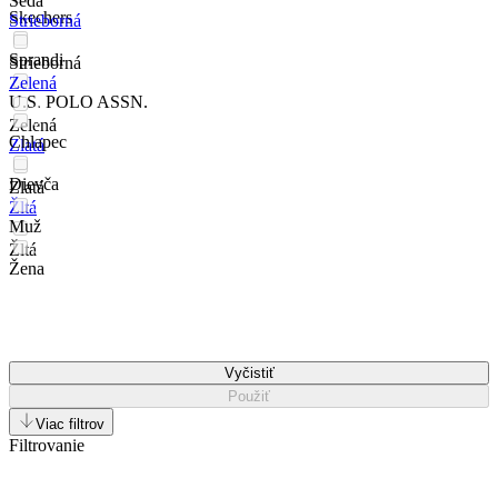
Šedá
Skechers
Strieborná
Sprandi
Strieborná
Zelená
U.S. POLO ASSN.
Zelená
Chlapec
Zlatá
Dievča
Zlatá
Žltá
Muž
Žltá
Žena
Vyčistiť
Použiť
Viac filtrov
Filtrovanie