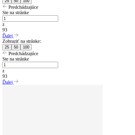
25
50
100
Predchádzajúce
Ste na stránke
z
93
Ďalej
Zobraziť na stránke:
25
50
100
Predchádzajúce
Ste na stránke
z
93
Ďalej