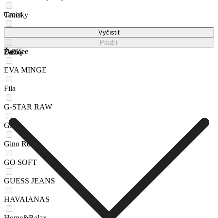
Crocs
Tenisky
DC Shoes
Vyčistiť
Víkendová taška
Použiť
DeeZee
Žabky
Farba
EVA MINGE
Fila
G-STAR RAW
GAP
Gino Rossi
GO SOFT
GUESS JEANS
HAVAIANAS
Home&Relax