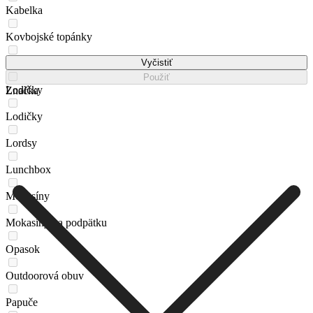
Kabelka
Kovbojské topánky
Loafers
Vyčistiť
Použiť
Lodičky
Značka
Lodičky
Lordsy
Lunchbox
Mokasíny
Mokasíny na podpätku
Opasok
Outdoorová obuv
Papuče