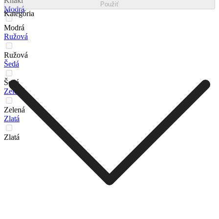
Khaki
Použiť
Modrá
Kategória
Modrá
Ružová
Ružová
Šedá
Šedá
Zelená
Zelená
Zlatá
Zlatá