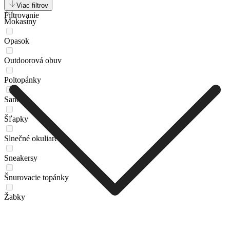
Lordsy
Viac filtrov
Filtrovanie
Mokasíny
Opasok
Outdoorová obuv
Poltopánky
Sandále
Šľapky
Slnečné okuliare
Sneakersy
Šnurovacie topánky
Žabky