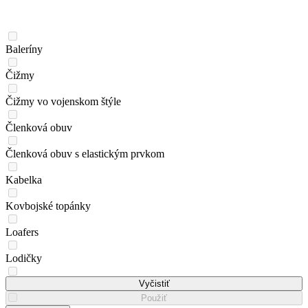
Baleríny
Čižmy
Čižmy vo vojenskom štýle
Členková obuv
Členková obuv s elastickým prvkom
Kabelka
Kovbojské topánky
Loafers
Lodičky
Lodičky
Vyčistiť
Použiť