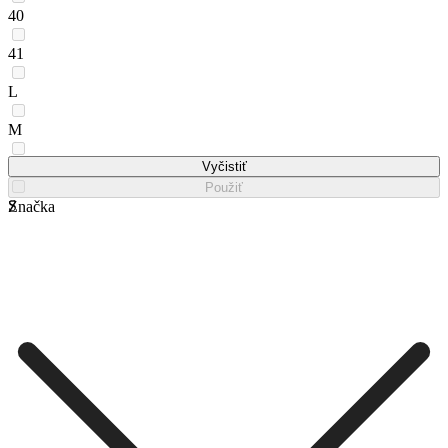
40
41
L
M
one_size
Vyčistiť
Použiť
S
Značka