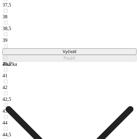
37,5
38
38,5
39
40
Vyčistiť
Použiť
40,5
Značka
41
42
42,5
43
44
44,5