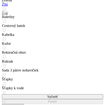
Zelená
Žltá
Žltá
Baleríny
Cestovný batoh
Kabelka
Kufor
Rekreačná obuv
Ruksak
Sada 3 párov nohavičiek
Šľapky
Šľapky k vode
Sneakersy
Vyčistiť
Použiť