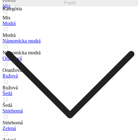
Hnedá
Použiť
Mix
Kategória
Mix
Modrá
Modrá
Námornícka modrá
Námornícka modrá
Oranžová
Oranžová
Ružová
Ružová
Šedá
Šedá
Strieborná
Strieborná
Zelená