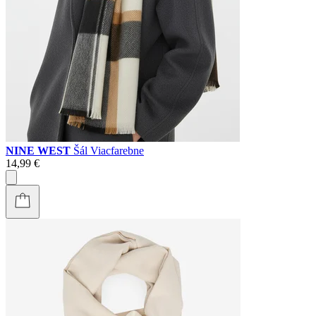
NINE WEST
Šál Viacfarebne
14,99 €