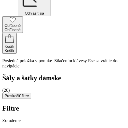
Odhlásiť sa
Obľúbené
Obľúbené
Košík
Košík
Posledná položka v ponuke. Stlačením klávesy Esc sa vrátite do
navigácie.
Šály a šatky dámske
(26)
Preskočiť filtre
Filtre
Zoradenie