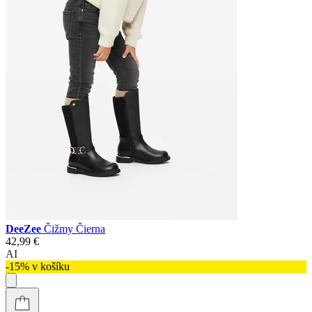
DeeZee
Čižmy Čierna
42,99 €
AI
-15% v košíku