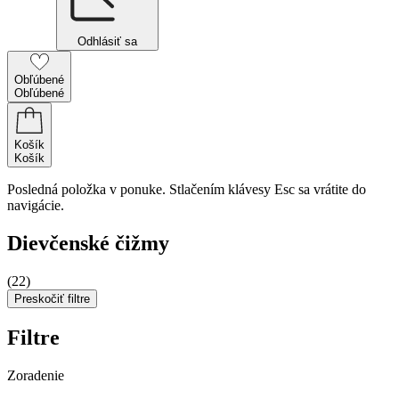
Odhlásiť sa
Obľúbené
Obľúbené
Košík
Košík
Posledná položka v ponuke. Stlačením klávesy Esc sa vrátite do
navigácie.
Dievčenské čižmy
(22)
Preskočiť filtre
Filtre
Zoradenie