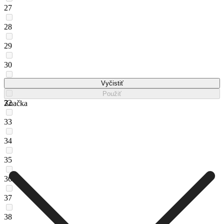
27
28
29
30
31
Vyčistiť
Použiť
32
Značka
33
34
35
36
37
38