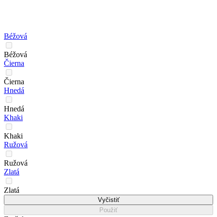
Béžová
Béžová
Čierna
Čierna
Hnedá
Hnedá
Khaki
Khaki
Ružová
Ružová
Zlatá
Zlatá
Vyčistiť
Použiť