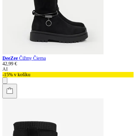
DeeZee
Čižmy Čierna
42,99 €
AI
-15% v košíku