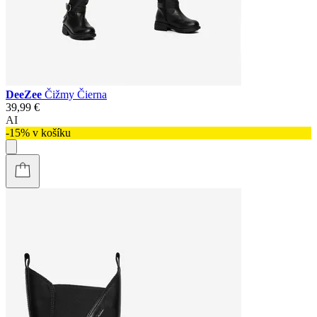
DeeZee
Čižmy Čierna
39,99 €
AI
-15% v košíku