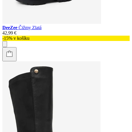
DeeZee
Čižmy Zlatá
42,99 €
-15% v košíku