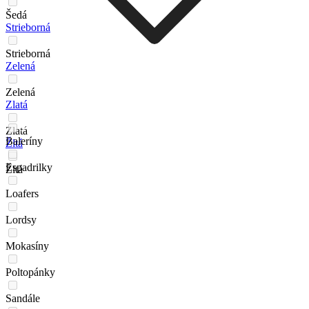
Šedá
Strieborná
Strieborná
Zelená
Zelená
Zlatá
Zlatá
Baleríny
Žltá
Espadrilky
Žltá
Loafers
Lordsy
Mokasíny
Poltopánky
Sandále