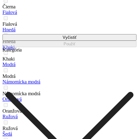
Čierna
Fialová
Fialová
Hnedá
Vyčistiť
Hnedá
Použiť
Khaki
Kategória
Khaki
Modrá
Modrá
Námornícka modrá
Námornícka modrá
Oranžová
Oranžová
Ružová
Ružová
Šedá