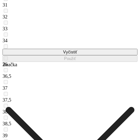
31
32
33
34
35
Vyčistiť
Použiť
36
Značka
36,5
37
37,5
38
38,5
39