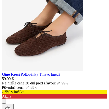
Gino Rossi
Poltopánky Tmavo hnedá
59,99 €
Najnižšia cena 30 dní pred zľavou:
94,99 €
Pôvodná cena:
94,99 €
-15% v košíku
Akcia