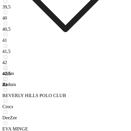
39,5
40
40,5
41
41,5
42
adidas
42,5
Badura
43
BEVERLY HILLS POLO CLUB
Crocs
DeeZee
EVA MINGE