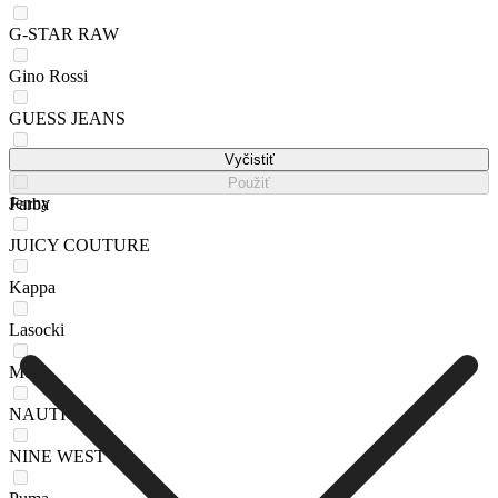
G-STAR RAW
Gino Rossi
GUESS JEANS
HUNTER
Vyčistiť
Použiť
Jenny
Farba
JUICY COUTURE
Kappa
Lasocki
Mexx
NAUTICA
NINE WEST