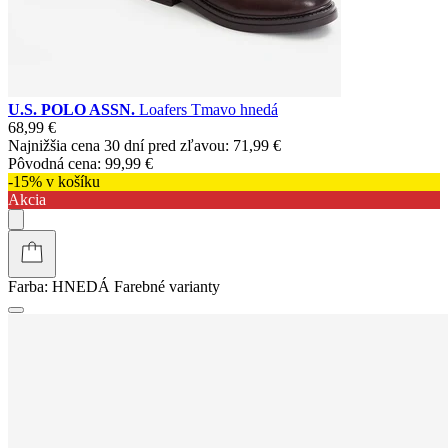
U.S. POLO ASSN.
Loafers Tmavo hnedá
68,99 €
Najnižšia cena 30 dní pred zľavou:
71,99 €
Pôvodná cena:
99,99 €
-15% v košíku
Akcia
Farba:
HNEDÁ
Farebné varianty