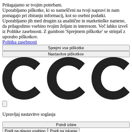
Prilagajamo se tvojim potrebam.
Uporabljamo piškotke, ki so nameščeni na tvoji napravi in ​​nam
pomagajo pri zbiranju informacij, kot so osebni podatki.
Uporabljamo jih med drugim za analitične in marketinške namene,
da prilagodimo vsebino tvojim željam in interesom. Več lahko izveš
iz Politike zasebnosti. Z gumbom 'Sprejmem piškotke' se strinjaš z
uporabo piškotkov.
Politika zasebnosti
Sprejmi vse piškotke
Nastavitve piškotkov
Upravljaj nastavitve soglasja
Potrdi izbire
Pojdi na glavno vsebino
Pojdi na iskanje