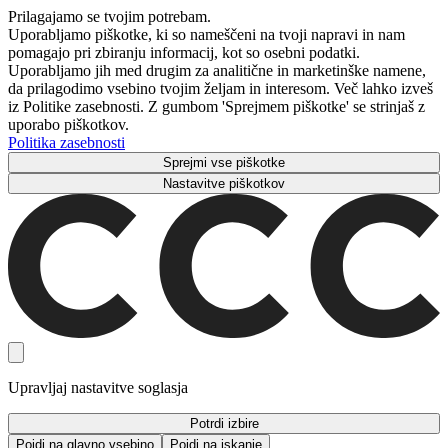
Prilagajamo se tvojim potrebam.
Uporabljamo piškotke, ki so nameščeni na tvoji napravi in ​​nam
pomagajo pri zbiranju informacij, kot so osebni podatki.
Uporabljamo jih med drugim za analitične in marketinške namene,
da prilagodimo vsebino tvojim željam in interesom. Več lahko izveš
iz Politike zasebnosti. Z gumbom 'Sprejmem piškotke' se strinjaš z
uporabo piškotkov.
Politika zasebnosti
Sprejmi vse piškotke
Nastavitve piškotkov
Upravljaj nastavitve soglasja
Potrdi izbire
Pojdi na glavno vsebino
Pojdi na iskanje