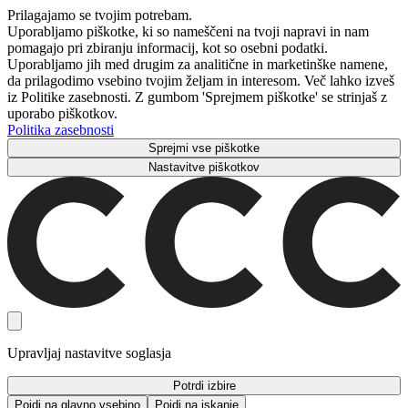
Prilagajamo se tvojim potrebam.
Uporabljamo piškotke, ki so nameščeni na tvoji napravi in ​​nam
pomagajo pri zbiranju informacij, kot so osebni podatki.
Uporabljamo jih med drugim za analitične in marketinške namene,
da prilagodimo vsebino tvojim željam in interesom. Več lahko izveš
iz Politike zasebnosti. Z gumbom 'Sprejmem piškotke' se strinjaš z
uporabo piškotkov.
Politika zasebnosti
Sprejmi vse piškotke
Nastavitve piškotkov
Upravljaj nastavitve soglasja
Potrdi izbire
Pojdi na glavno vsebino
Pojdi na iskanje