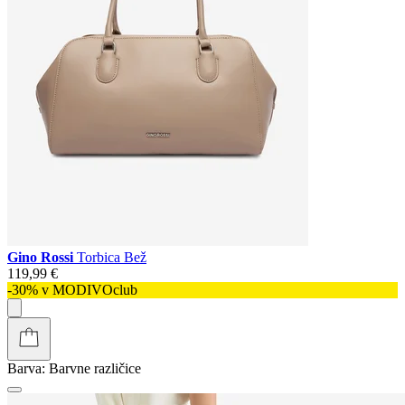
Gino Rossi
Torbica Bež
119,99 €
-30% v MODIVOclub
Barva:
Barvne različice