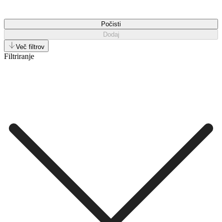
Počisti
Dodaj
Več filtrov
Filtriranje