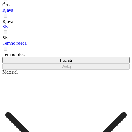
Črna
Rjava
Rjava
Siva
Siva
Temno rdeča
Temno rdeča
Počisti
Dodaj
Material