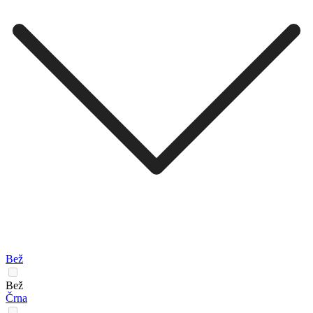
Bež
Bež
Črna