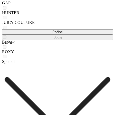
GAP
HUNTER
JUICY COUTURE
Kappa
Počisti
Dodaj
Reebok
Barva
ROXY
Sprandi