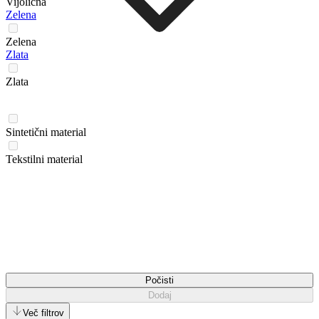
Vijolična
Zelena
Zelena
Zlata
Zlata
Sintetični material
Tekstilni material
Počisti
Dodaj
Več filtrov