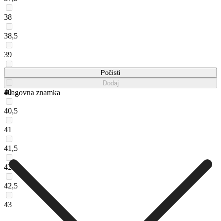
38
38,5
39
39,5
Počisti
Dodaj
40
Blagovna znamka
40,5
41
41,5
42
42,5
43