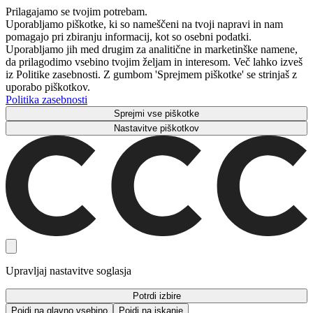
Prilagajamo se tvojim potrebam.
Uporabljamo piškotke, ki so nameščeni na tvoji napravi in ​​nam
pomagajo pri zbiranju informacij, kot so osebni podatki.
Uporabljamo jih med drugim za analitične in marketinške namene,
da prilagodimo vsebino tvojim željam in interesom. Več lahko izveš
iz Politike zasebnosti. Z gumbom 'Sprejmem piškotke' se strinjaš z
uporabo piškotkov.
Politika zasebnosti
Sprejmi vse piškotke
Nastavitve piškotkov
Upravljaj nastavitve soglasja
Potrdi izbire
Pojdi na glavno vsebino
Pojdi na iskanje