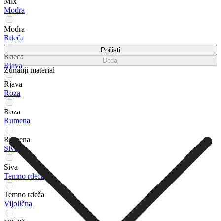
Mix
Modra
Modra
Rdeča
Počisti
Rdeča
Dodaj
Rjava
Zunanji material
Rjava
Roza
Roza
Rumena
Rumena
Siva
Siva
Temno rdeča
Temno rdeča
Vijolična