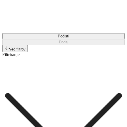
Počisti
Dodaj
Več filtrov
Filtriranje