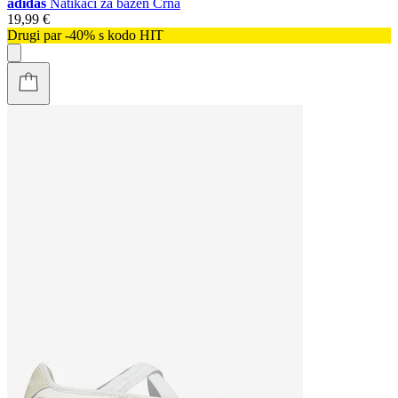
adidas
Natikači za bazen Črna
19,99 €
Drugi par -40% s kodo HIT