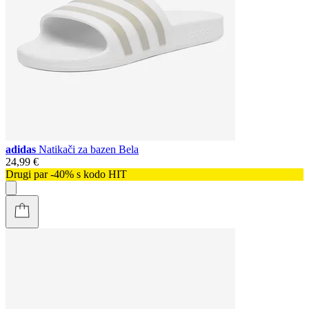
adidas
Natikači za bazen Bela
24,99 €
Drugi par -40% s kodo HIT