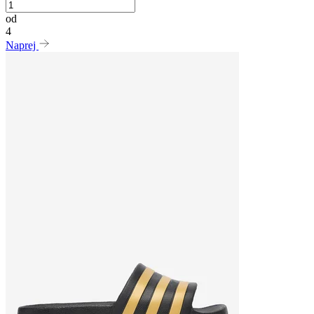
od
4
Naprej