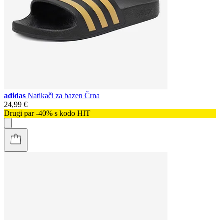
adidas
Natikači za bazen Črna
24,99 €
Drugi par -40% s kodo HIT