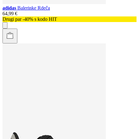
adidas
Balerinke Rdeča
64,99 €
Drugi par -40% s kodo HIT