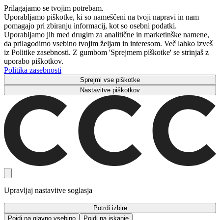
Prilagajamo se tvojim potrebam.
Uporabljamo piškotke, ki so nameščeni na tvoji napravi in ​​nam
pomagajo pri zbiranju informacij, kot so osebni podatki.
Uporabljamo jih med drugim za analitične in marketinške namene,
da prilagodimo vsebino tvojim željam in interesom. Več lahko izveš
iz Politike zasebnosti. Z gumbom 'Sprejmem piškotke' se strinjaš z
uporabo piškotkov.
Politika zasebnosti
Sprejmi vse piškotke
Nastavitve piškotkov
Upravljaj nastavitve soglasja
Potrdi izbire
Pojdi na glavno vsebino
Pojdi na iskanje