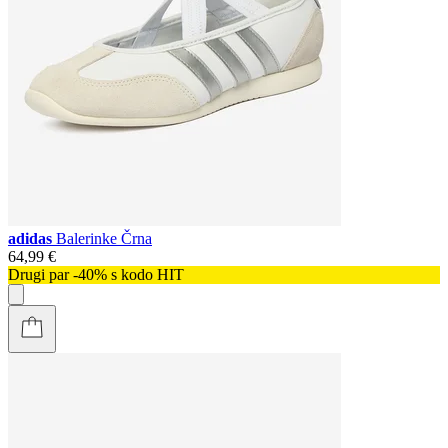
adidas
Balerinke Črna
64,99 €
Drugi par -40% s kodo HIT