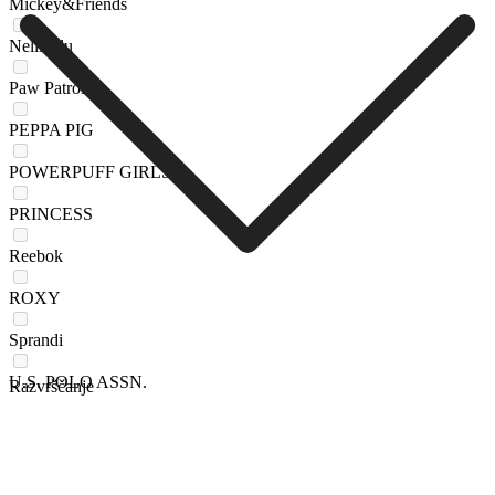
Mickey&Friends
Nelli Blu
Paw Patrol
PEPPA PIG
POWERPUFF GIRLS
PRINCESS
Reebok
ROXY
Sprandi
U.S. POLO ASSN.
Razvrščanje