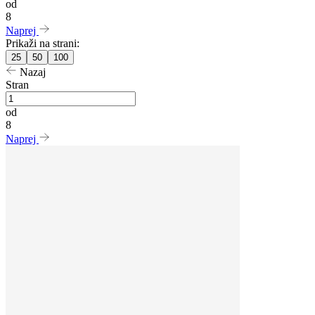
od
8
Naprej
Prikaži na strani:
25
50
100
Nazaj
Stran
od
8
Naprej