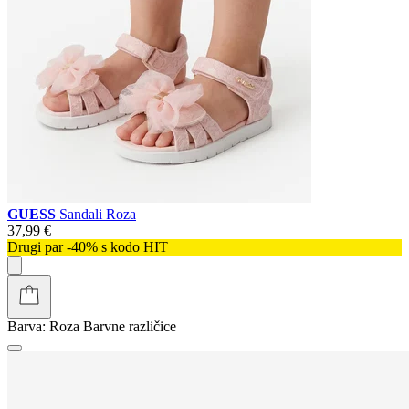
GUESS
Sandali Roza
37,99 €
Drugi par -40% s kodo HIT
Barva:
Roza
Barvne različice