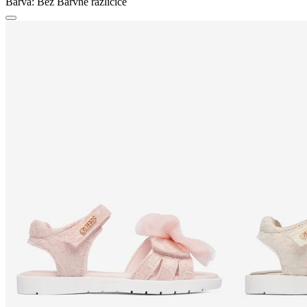
Barva:
Bež
Barvne različice