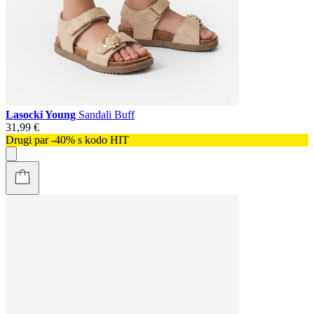
Lasocki Young
Sandali Buff
31,99 €
Drugi par -40% s kodo HIT