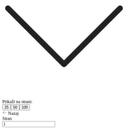
Prikaži na strani:
25
50
100
Nazaj
Stran