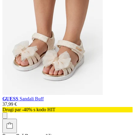
GUESS
Sandali Buff
37,99 €
Drugi par -40% s kodo HIT