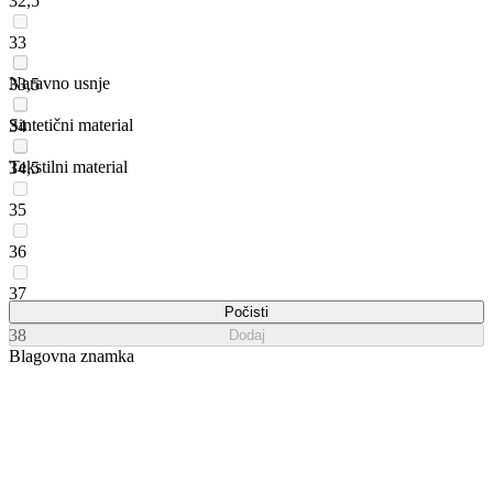
32,5
33
Naravno usnje
33,5
Sintetični material
34
Tekstilni material
34,5
35
36
37
Počisti
38
Dodaj
Blagovna znamka