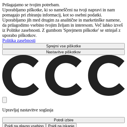
Prilagajamo se tvojim potrebam.
Uporabljamo piškotke, ki so nameščeni na tvoji napravi in ​​nam
pomagajo pri zbiranju informacij, kot so osebni podatki.
Uporabljamo jih med drugim za analitične in marketinške namene,
da prilagodimo vsebino tvojim željam in interesom. Več lahko izveš
iz Politike zasebnosti. Z gumbom 'Sprejmem piškotke' se strinjaš z
uporabo piškotkov.
Politika zasebnosti
Sprejmi vse piškotke
Nastavitve piškotkov
Upravljaj nastavitve soglasja
Potrdi izbire
Pojdi na glavno vsebino
Pojdi na iskanje