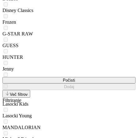
Disney Classics
Frozen
G-STAR RAW
GUESS
HUNTER
Jenny
JUICY COUTURE
Počisti
Dodaj
Kappa
Več filtrov
Filtriranje
Lasocki Kids
Lasocki Young
MANDALORIAN