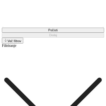
Počisti
Dodaj
Več filtrov
Filtriranje