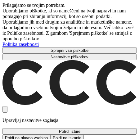
Prilagajamo se tvojim potrebam.
Uporabljamo piškotke, ki so nameščeni na tvoji napravi in ​​nam
pomagajo pri zbiranju informacij, kot so osebni podatki.
Uporabljamo jih med drugim za analitične in marketinške namene,
da prilagodimo vsebino tvojim željam in interesom. Več lahko izveš
iz Politike zasebnosti. Z gumbom 'Sprejmem piškotke' se strinjaš z
uporabo piškotkov.
Politika zasebnosti
Sprejmi vse piškotke
Nastavitve piškotkov
Upravljaj nastavitve soglasja
Potrdi izbire
Pojdi na glavno vsebino
Pojdi na iskanje