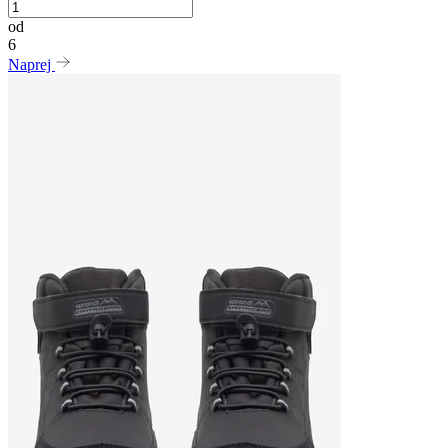
od
6
Naprej