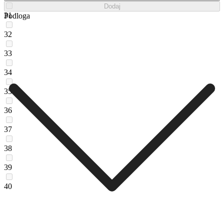
Dodaj
31
Podloga
32
33
34
35
36
37
38
39
40