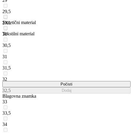
29
29,5
Sintetični material
2XL
Tekstilni material
30
30,5
31
31,5
32
Počisti
32,5
Dodaj
Blagovna znamka
33
33,5
34