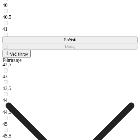
40
40,5
41
Počisti
41,5
Dodaj
42
Več filtrov
Filtriranje
42,5
43
43,5
44
44,5
45
45,5