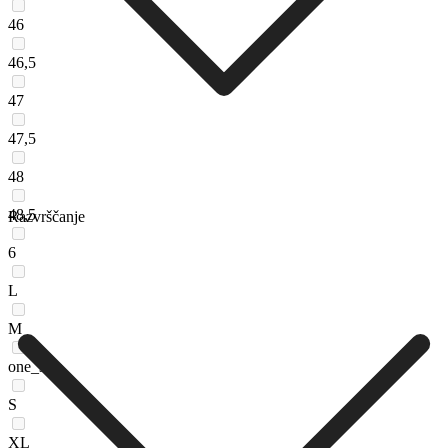
46
46,5
47
47,5
48
48,5
Razvrščanje
6
L
M
one_size
S
XL