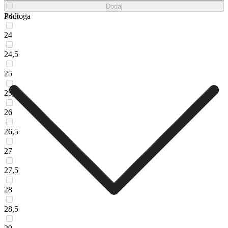
Dodaj
23,5
Podloga
24
24,5
25
25,5
26
26,5
27
27,5
28
28,5