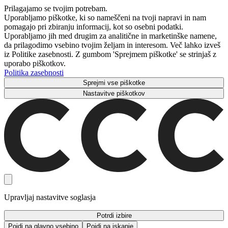
Prilagajamo se tvojim potrebam.
Uporabljamo piškotke, ki so nameščeni na tvoji napravi in ​​nam
pomagajo pri zbiranju informacij, kot so osebni podatki.
Uporabljamo jih med drugim za analitične in marketinške namene,
da prilagodimo vsebino tvojim željam in interesom. Več lahko izveš
iz Politike zasebnosti. Z gumbom 'Sprejmem piškotke' se strinjaš z
uporabo piškotkov.
Politika zasebnosti
Sprejmi vse piškotke
Nastavitve piškotkov
Upravljaj nastavitve soglasja
Potrdi izbire
Pojdi na glavno vsebino
Pojdi na iskanje