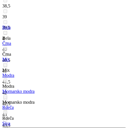
38,5
39
Bela
39,5
Bela
4
Črna
40
Črna
Mix
40,5
Mix
41
Modra
41,5
Modra
Mornarsko modra
42
Mornarsko modra
42,5
Rdeča
43
Rdeča
Siva
43,5