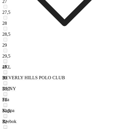
27
27,5
28
28,5
29
29,5
4F
2XL
BEVERLY HILLS POLO CLUB
30
DKNY
30,5
Fila
31
Kappa
31,5
Reebok
32