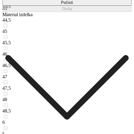
Počisti
Siva
44
Dodaj
Material izdelka
44,5
45
45,5
46
46,5
47
47,5
48
48,5
6
L