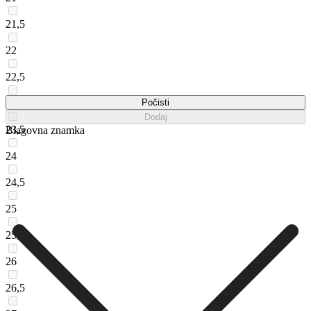
21,5
22
22,5
23
Počisti
Dodaj
23,5
Blagovna znamka
24
24,5
25
25,5
26
26,5