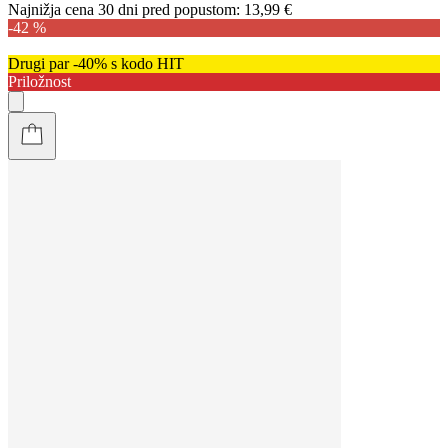
Najnižja cena 30 dni pred popustom:
13,99 €
-42 %
Drugi par -40% s kodo HIT
Priložnost