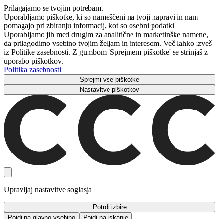
Prilagajamo se tvojim potrebam.
Uporabljamo piškotke, ki so nameščeni na tvoji napravi in ​​nam
pomagajo pri zbiranju informacij, kot so osebni podatki.
Uporabljamo jih med drugim za analitične in marketinške namene,
da prilagodimo vsebino tvojim željam in interesom. Več lahko izveš
iz Politike zasebnosti. Z gumbom 'Sprejmem piškotke' se strinjaš z
uporabo piškotkov.
Politika zasebnosti
Sprejmi vse piškotke
Nastavitve piškotkov
Upravljaj nastavitve soglasja
Potrdi izbire
Pojdi na glavno vsebino
Pojdi na iskanje