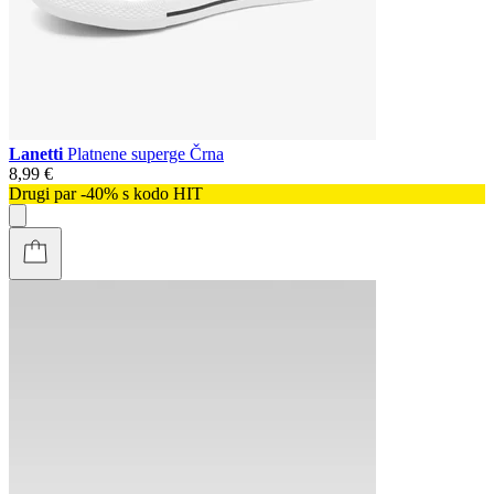
Lanetti
Platnene superge Črna
8,99 €
Drugi par -40% s kodo HIT