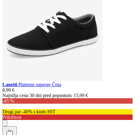
Lanetti
Platnene superge Črna
8,99 €
Najnižja cena 30 dni pred popustom:
15,99 €
-43 %
Drugi par -40% s kodo HIT
Priložnost