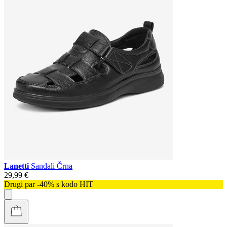
Lanetti
Sandali Črna
29,99 €
Drugi par -40% s kodo HIT