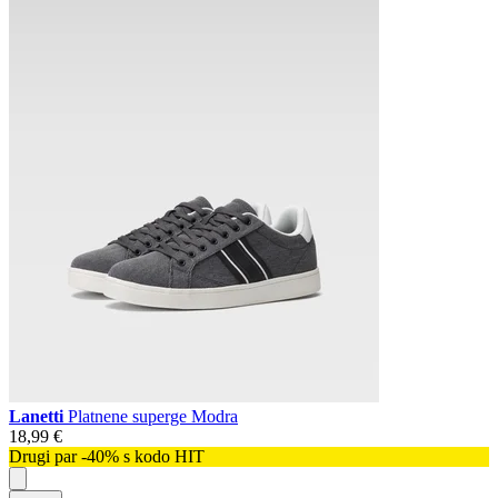
Lanetti
Platnene superge Modra
18,99 €
Drugi par -40% s kodo HIT