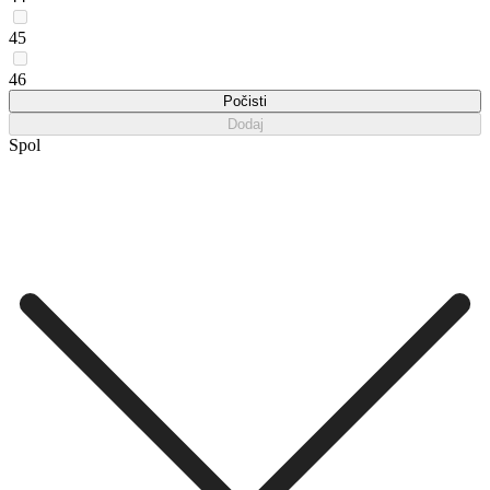
45
46
Počisti
Dodaj
Spol