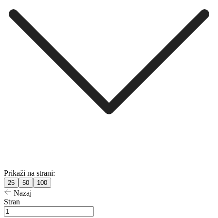
Prikaži na strani:
25
50
100
Nazaj
Stran