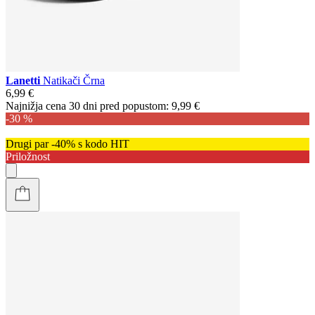
Lanetti
Natikači Črna
6,99 €
Najnižja cena 30 dni pred popustom:
9,99 €
-30 %
Drugi par -40% s kodo HIT
Priložnost