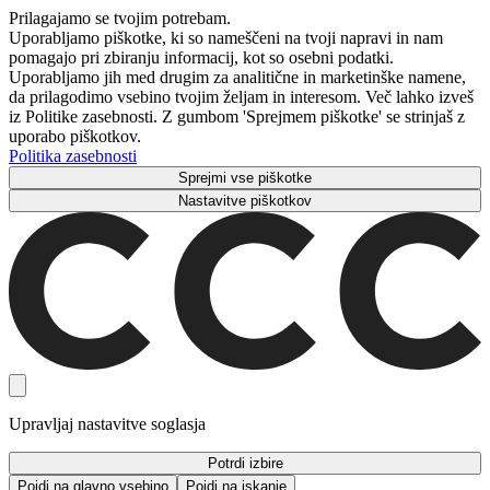
Prilagajamo se tvojim potrebam.
Uporabljamo piškotke, ki so nameščeni na tvoji napravi in ​​nam
pomagajo pri zbiranju informacij, kot so osebni podatki.
Uporabljamo jih med drugim za analitične in marketinške namene,
da prilagodimo vsebino tvojim željam in interesom. Več lahko izveš
iz Politike zasebnosti. Z gumbom 'Sprejmem piškotke' se strinjaš z
uporabo piškotkov.
Politika zasebnosti
Sprejmi vse piškotke
Nastavitve piškotkov
Upravljaj nastavitve soglasja
Potrdi izbire
Pojdi na glavno vsebino
Pojdi na iskanje