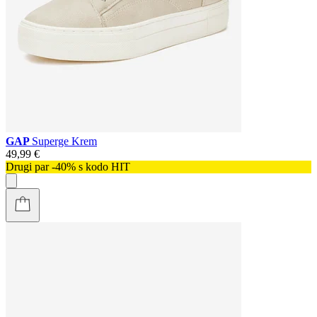
GAP
Superge Krem
49,99 €
Drugi par -40% s kodo HIT