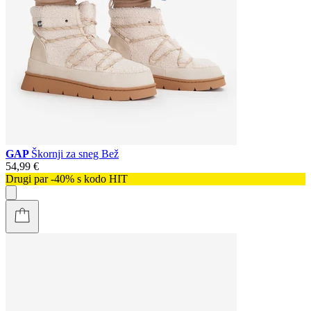
GAP
Škornji za sneg Bež
54,99 €
Drugi par -40% s kodo HIT