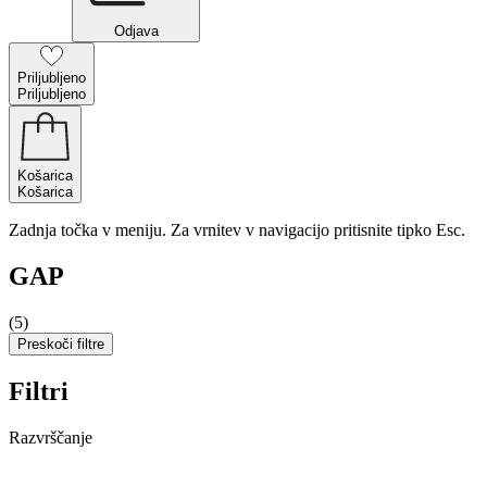
Odjava
Priljubljeno
Priljubljeno
Košarica
Košarica
Zadnja točka v meniju. Za vrnitev v navigacijo pritisnite tipko Esc.
GAP
(5)
Preskoči filtre
Filtri
Razvrščanje