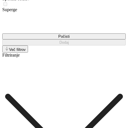
Superge
Počisti
Dodaj
Več filtrov
Filtriranje