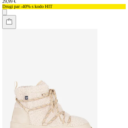
29,99 €
Drugi par -40% s kodo HIT