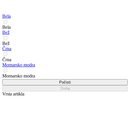
Bela
Bela
Bež
Bež
Črna
Črna
Mornarsko modra
Mornarsko modra
Počisti
Dodaj
Vrsta artikla