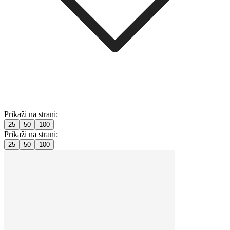
Prikaži na strani:
25
50
100
Prikaži na strani:
25
50
100