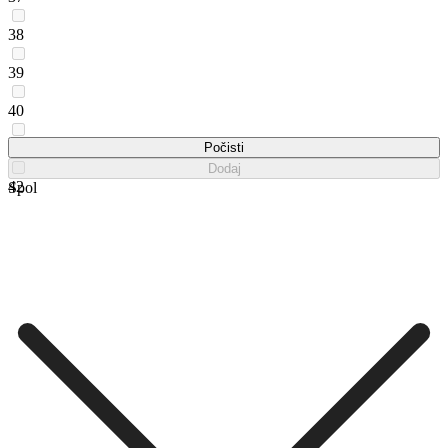
38
39
40
41
Počisti
Dodaj
42
Spol