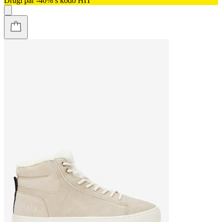
Drugi par -40% s kodo HIT