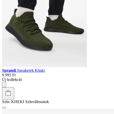
Sprandi
Sneakerek Khaki
9 995 Ft
Új kollekció
Szín:
KHEKI
Színváltozatok