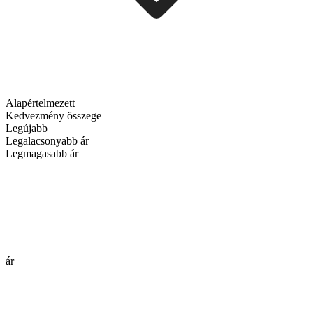
Alapértelmezett
Kedvezmény összege
Legújabb
Legalacsonyabb ár
Legmagasabb ár
ár