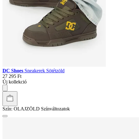
DC Shoes
Sneakerek Sötétzöld
27 295 Ft
Új kollekció
Szín:
OLAJZÖLD
Színváltozatok