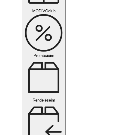
MODIVOclub
Promócióim
Rendeléseim