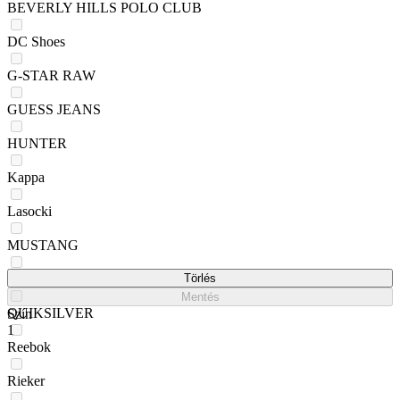
BEVERLY HILLS POLO CLUB
DC Shoes
G-STAR RAW
GUESS JEANS
HUNTER
Kappa
Lasocki
MUSTANG
NAUTICA
Törlés
Mentés
QUIKSILVER
Szín
1
Reebok
Rieker