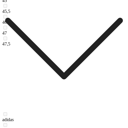
45
45,5
46
47
47,5
adidas