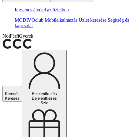
Ingyenes átvétel az üzletben
MODIVOclub
Mobilalkalmazás
Üzlet keresése
Segítség és
kapcsolat
Női
Férfi
Gyerek
Keresés
Bejelentkezés
Keresés
Bejelentkezés
Szia