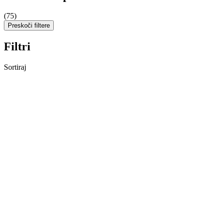
(75)
Preskoči filtere
Filtri
Sortiraj