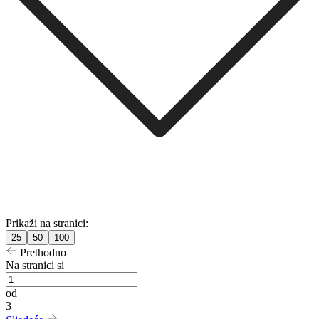
Prikaži na stranici:
25
50
100
Prethodno
Na stranici si
od
3