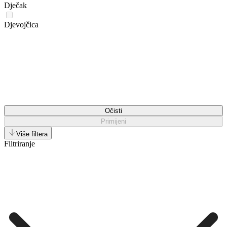
Dječak
Djevojčica
Očisti
Primijeni
Više filtera
Filtriranje