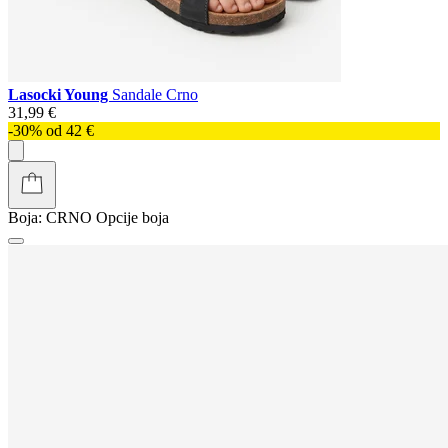
Lasocki Young
Sandale Crno
31,99 €
-30% od 42 €
Boja:
CRNO
Opcije boja