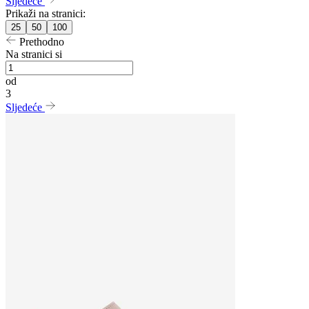
Sljedeće
Prikaži na stranici:
25
50
100
Prethodno
Na stranici si
od
3
Sljedeće