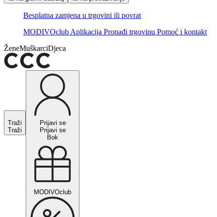
Besplatna zamjena u trgovini ili povrat
MODIVOclub
Aplikacija
Pronađi trgovinu
Pomoć i kontakt
Žene
Muškarci
Djeca
Traži
Prijavi se
Traži
Prijavi se
Bok
MODIVOclub