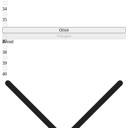
34
35
36
Očisti
Primijeni
37
Brend
38
39
40