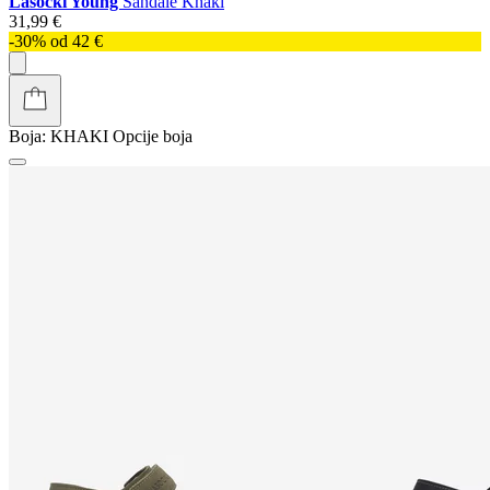
Lasocki Young
Sandale Khaki
31,99 €
-30% od 42 €
Boja:
KHAKI
Opcije boja