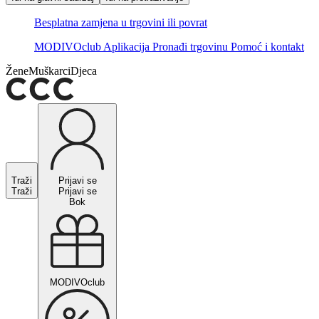
Besplatna zamjena u trgovini ili povrat
MODIVOclub
Aplikacija
Pronađi trgovinu
Pomoć i kontakt
Žene
Muškarci
Djeca
Traži
Prijavi se
Traži
Prijavi se
Bok
MODIVOclub