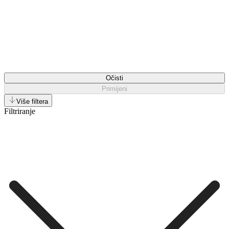
Očisti
Primijeni
Više filtera
Filtriranje