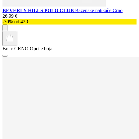
BEVERLY HILLS POLO CLUB
Bazenske natikače Crno
26,99 €
-30% od 42 €
Boja:
CRNO
Opcije boja