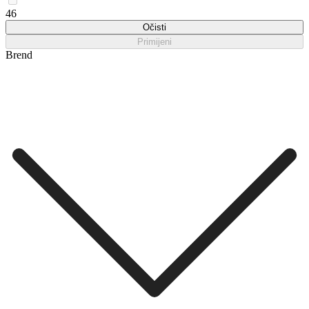
46
Očisti
Primijeni
Brend