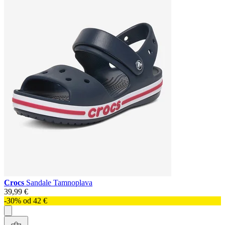
Crocs
Sandale Tamnoplava
39,99 €
-30% od 42 €