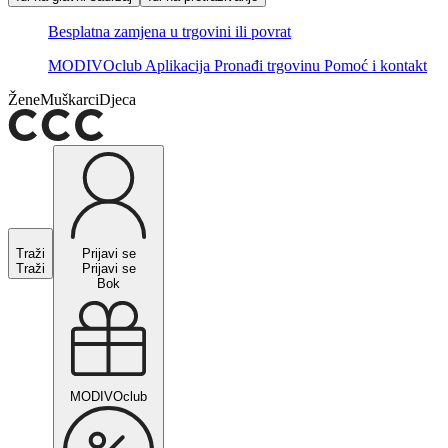
Besplatna zamjena u trgovini ili povrat
MODIVOclub
Aplikacija
Pronađi trgovinu
Pomoć i kontakt
Žene
Muškarci
Djeca
Traži
Prijavi se
Traži
Prijavi se
Bok
MODIVOclub