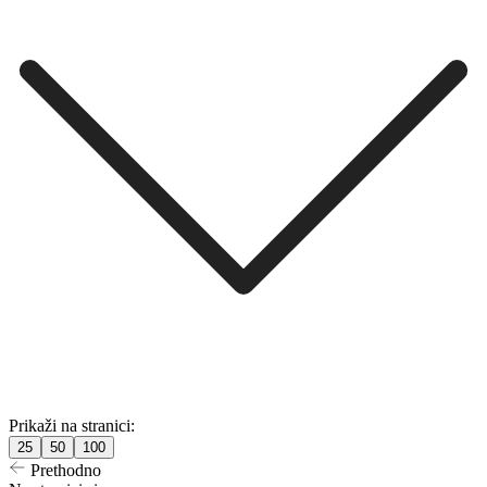
Prikaži na stranici:
25
50
100
Prethodno