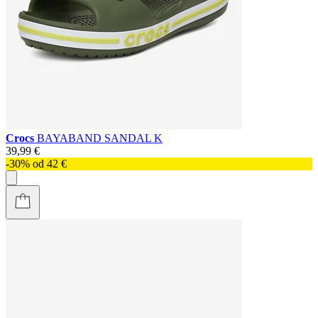
Crocs
BAYABAND SANDAL K
39,99 €
-30% od 42 €