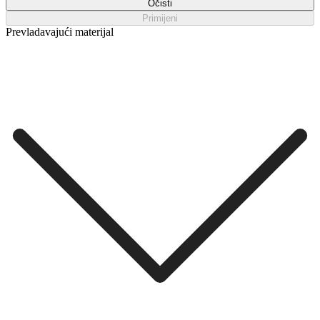
Očisti
Primijeni
Prevladavajući materijal