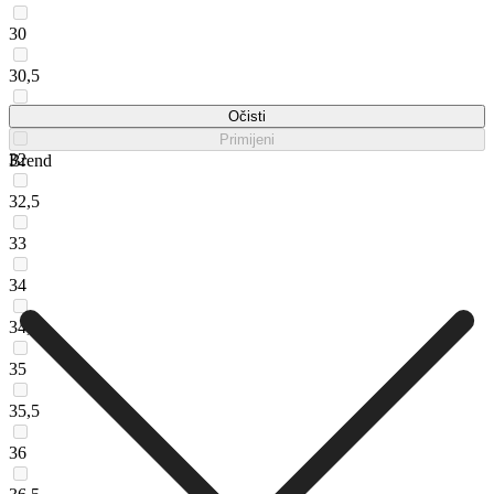
30
30,5
31
Očisti
Primijeni
32
Brend
32,5
33
34
34,5
35
35,5
36