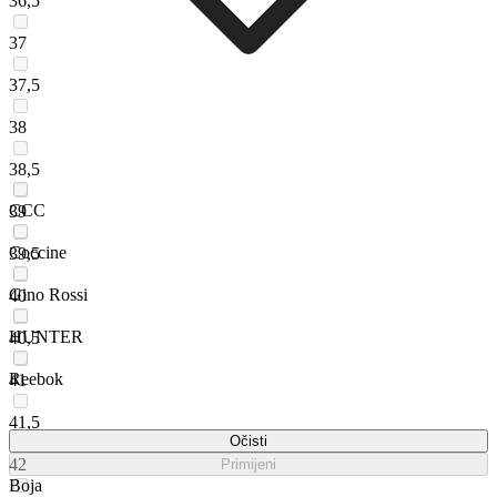
36,5
37
37,5
38
38,5
CCC
39
Coccine
39,5
Gino Rossi
40
HUNTER
40,5
Reebok
41
41,5
Očisti
42
Primijeni
Boja