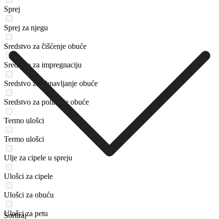
Sprej
Sprej za njegu
Sredstvo za čišćenje obuće
Sredstvo za impregnaciju
Sredstvo za obnavljanje obuće
Sredstvo za poliranje obuće
Termo ulošci
Termo ulošci
Ulje za cipele u spreju
Ulošci za cipele
Ulošci za obuću
Ulošci za petu
Sortiraj