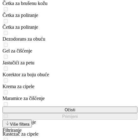
Četka za brušenu kožu
Četka za poliranje
Četka za poliranje
Dezodorans za obuću
Gel za čišćenje
Jastučići za petu
Korektor za boju obuće
Krema za cipele
Maramice za čišćenje
Pasta za cipele
Očisti
Primijeni
Pjena za čišćenje
Više filtera
Filtriranje
Rastezač za cipele