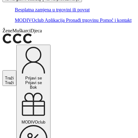
Besplatna zamjena u trgovini ili povrat
MODIVOclub
Aplikacija
Pronađi trgovinu
Pomoć i kontakt
Žene
Muškarci
Djeca
Traži
Prijavi se
Traži
Prijavi se
Bok
MODIVOclub