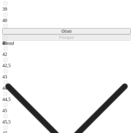
39
40
40,5
Očisti
Primijeni
41
Brend
42
42,5
43
44
44,5
45
45,5