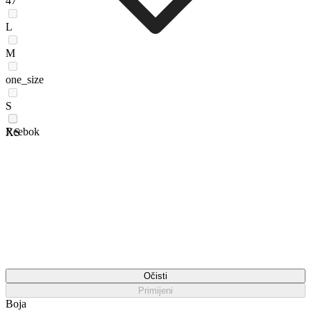
47
L
M
one_size
S
Reebok
XS
Očisti
Primijeni
Boja