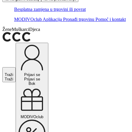
Besplatna zamjena u trgovini ili povrat
MODIVOclub
Aplikacija
Pronađi trgovinu
Pomoć i kontakt
Žene
Muškarci
Djeca
Traži
Prijavi se
Traži
Prijavi se
Bok
MODIVOclub