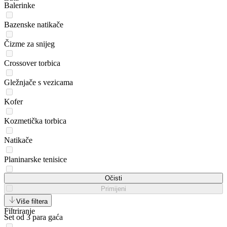
Balerinke
Bazenske natikače
Čizme za snijeg
Crossover torbica
Gležnjače s vezicama
Kofer
Kozmetička torbica
Natikače
Planinarske tenisice
Putni ruksak
Očisti
Primijeni
Ruksak
Više filtera
Filtriranje
Set od 3 para gaća