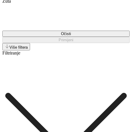
Žuta
Očisti
Primijeni
Više filtera
Filtriranje