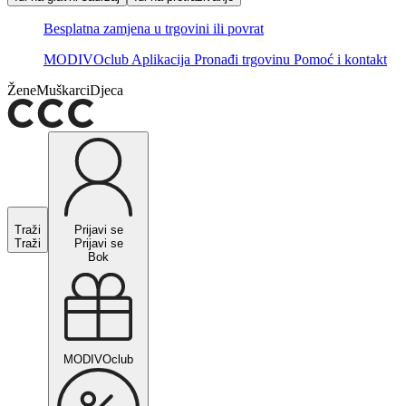
Besplatna zamjena u trgovini ili povrat
MODIVOclub
Aplikacija
Pronađi trgovinu
Pomoć i kontakt
Žene
Muškarci
Djeca
Traži
Prijavi se
Traži
Prijavi se
Bok
MODIVOclub