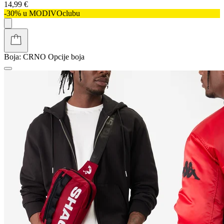
14,99 €
-30% u MODIVOclubu
Boja:
CRNO
Opcije boja