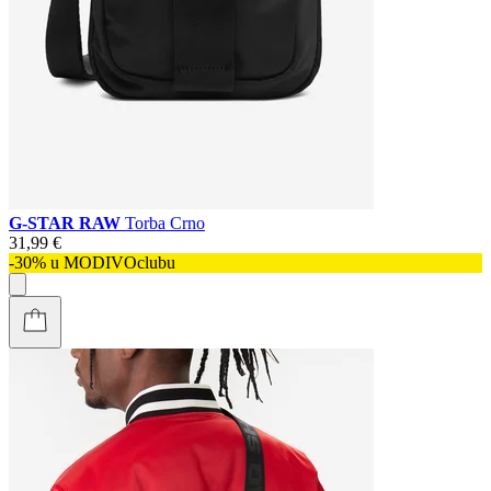
G-STAR RAW
Torba Crno
31,99 €
-30% u MODIVOclubu