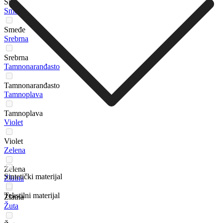
Siva
Smeđe
Smeđe
Srebrna
Srebrna
Tamnonaranđasto
Tamnonaranđasto
Tamnoplava
Tamnoplava
Violet
Violet
Zelena
Zelena
Sintetički materijal
Zlatna
Tekstilni materijal
Zlatna
Žuta