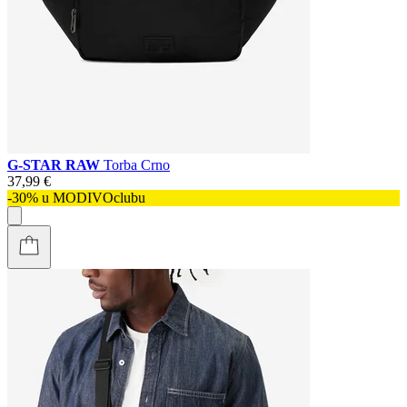
G-STAR RAW
Torba Crno
37,99 €
-30% u MODIVOclubu