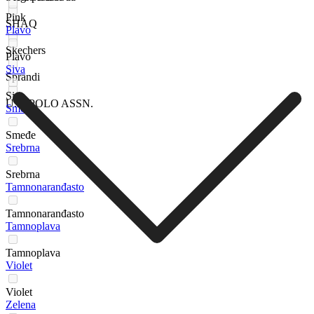
Pink
SHAQ
Plavo
Skechers
Plavo
Siva
Sprandi
Siva
U.S. POLO ASSN.
Smeđe
Smeđe
Srebrna
Srebrna
Tamnonaranđasto
Tamnonaranđasto
Tamnoplava
Tamnoplava
Violet
Violet
Zelena