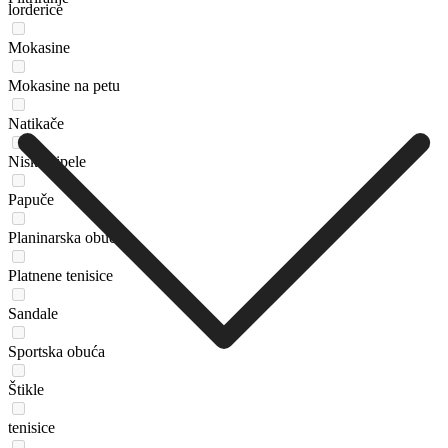
lorderice
Mokasine
Mokasine na petu
Natikače
Niske cipele
Papuče
Planinarska obuća
Platnene tenisice
Sandale
Sportska obuća
Štikle
tenisice