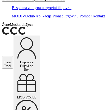
Besplatna zamjena u trgovini ili povrat
MODIVOclub
Aplikacija
Pronađi trgovinu
Pomoć i kontakt
Žene
Muškarci
Djeca
Traži
Prijavi se
Traži
Prijavi se
Bok
MODIVOclub