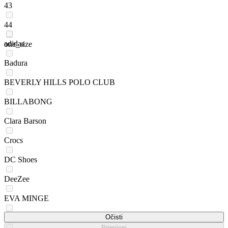
43
44
adidas
one_size
Badura
BEVERLY HILLS POLO CLUB
BILLABONG
Clara Barson
Crocs
DC Shoes
DeeZee
EVA MINGE
Fila
Očisti
Primijeni