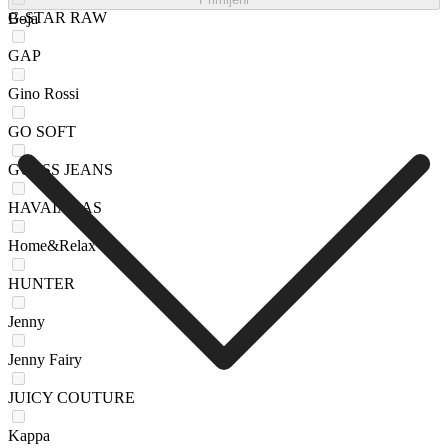
G-STAR RAW
Boja
GAP
Gino Rossi
GO SOFT
GUESS JEANS
HAVAIANAS
Home&Relax
HUNTER
Jenny
Jenny Fairy
JUICY COUTURE
Kappa