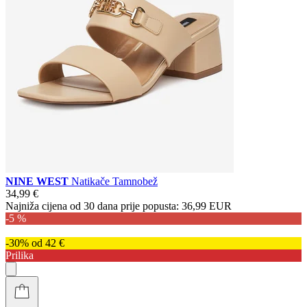
NINE WEST
Natikače Tamnobež
34,99 €
Najniža cijena od 30 dana prije popusta:
36,99 EUR
-5 %
-30% od 42 €
Prilika