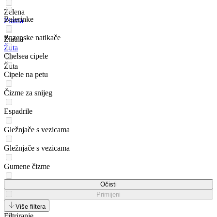
Zelena
Balerinke
Zlatna
Bazenske natikače
Zlatna
Žuta
Chelsea cipele
Žuta
Cipele na petu
Čizme za snijeg
Espadrile
Gležnjače s vezicama
Gležnjače s vezicama
Gumene čizme
Japanke
Očisti
Primijeni
Loaferice
Više filtera
Filtriranje