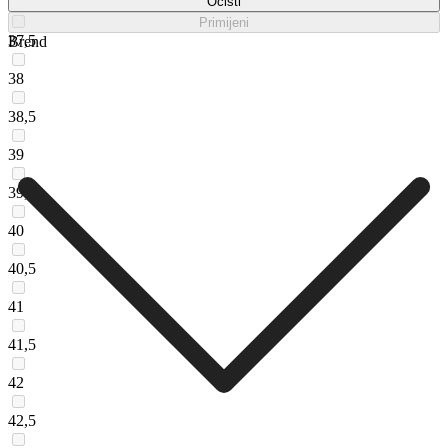
37
Očisti
Primijeni
37,5
Brend
38
38,5
39
39,5
40
40,5
41
41,5
42
42,5