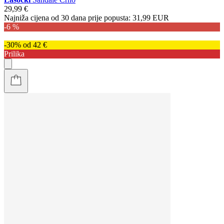
29,99 €
Najniža cijena od 30 dana prije popusta:
31,99 EUR
-6 %
-30% od 42 €
Prilika