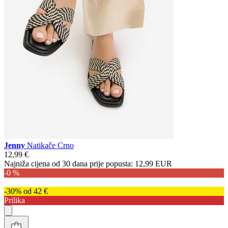
Jenny
Natikače Crno
12,99 €
Najniža cijena od 30 dana prije popusta:
12,99 EUR
-0 %
-30% od 42 €
Prilika