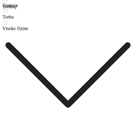
Tenisice
Sortiraj
Torba
Visoke čizme