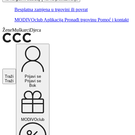
Besplatna zamjena u trgovini ili povrat
MODIVOclub
Aplikacija
Pronađi trgovinu
Pomoć i kontakt
Žene
Muškarci
Djeca
Traži
Prijavi se
Traži
Prijavi se
Bok
MODIVOclub