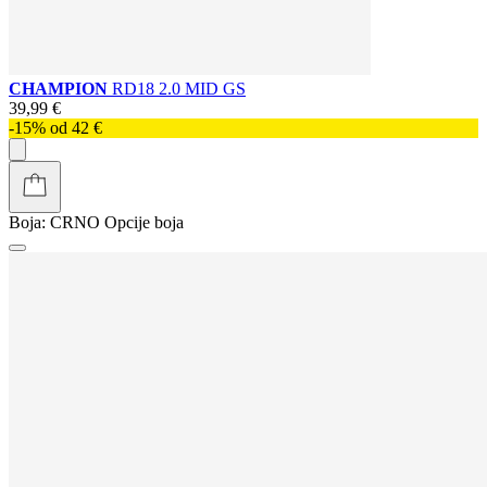
CHAMPION
RD18 2.0 MID GS
39,99 €
-15% od 42 €
Boja:
CRNO
Opcije boja