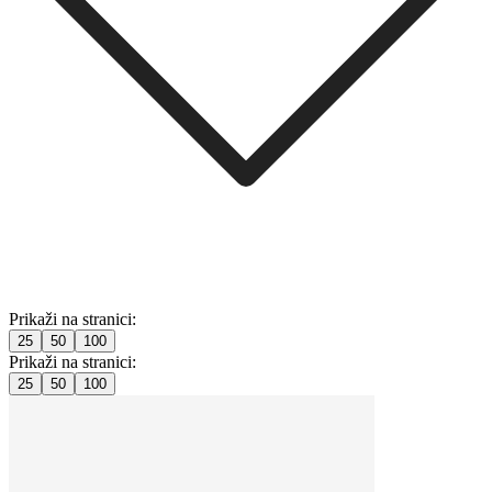
Prikaži na stranici:
25
50
100
Prikaži na stranici:
25
50
100