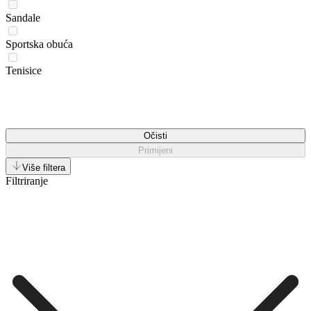
Sandale
Sportska obuća
Tenisice
Očisti
Primijeni
Više filtera
Filtriranje