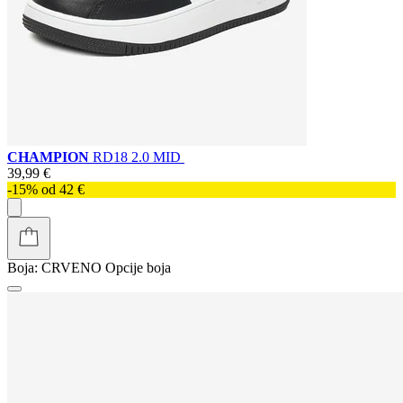
CHAMPION
RD18 2.0 MID
39,99 €
-15% od 42 €
Boja:
CRVENO
Opcije boja