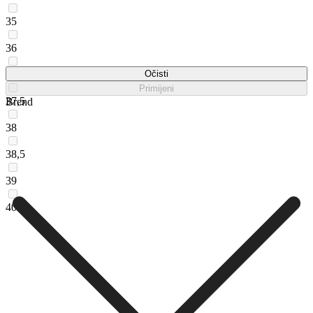
35
36
36,5
Očisti
Primijeni
37,5
Brend
38
38,5
39
40