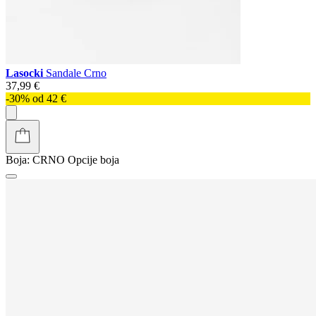
Lasocki
Sandale Crno
37,99 €
-30% od 42 €
Boja:
CRNO
Opcije boja