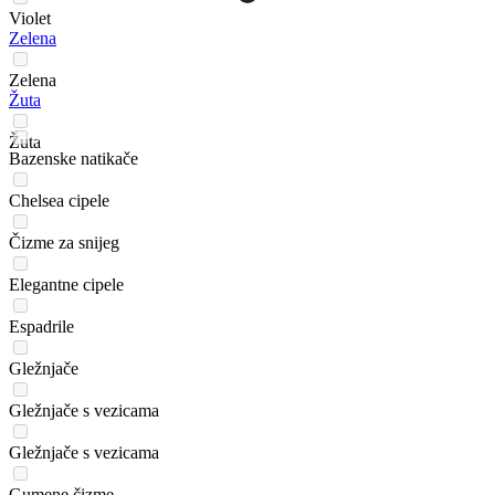
Violet
Zelena
Zelena
Žuta
Žuta
Bazenske natikače
Chelsea cipele
Čizme za snijeg
Elegantne cipele
Espadrile
Gležnjače
Gležnjače s vezicama
Gležnjače s vezicama
Gumene čizme