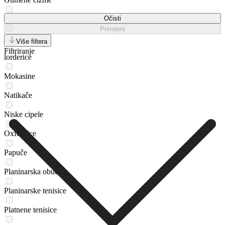
Japanke
Očisti
Primijeni
Loaferice
Više filtera
Filtriranje
lorderice
Mokasine
Natikače
Niske cipele
Oxfordice
Papuče
Planinarska obuća
Planinarske tenisice
Platnene tenisice