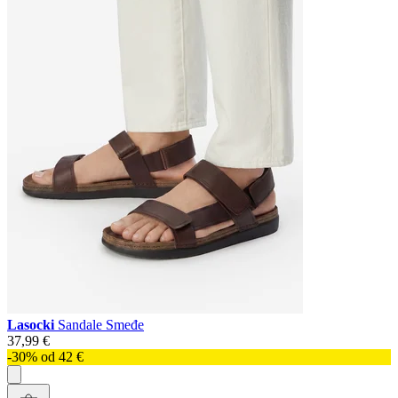
Lasocki
Sandale Smeđe
37,99 €
-30% od 42 €