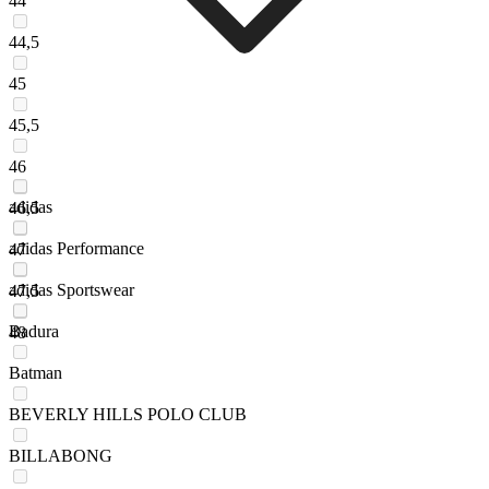
44
44,5
45
45,5
46
adidas
46,5
adidas Performance
47
adidas Sportswear
47,5
Badura
48
Batman
BEVERLY HILLS POLO CLUB
BILLABONG