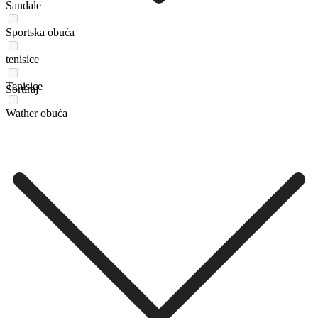
Sandale
Sportska obuća
tenisice
Tenisice
Sortiraj
Wather obuća