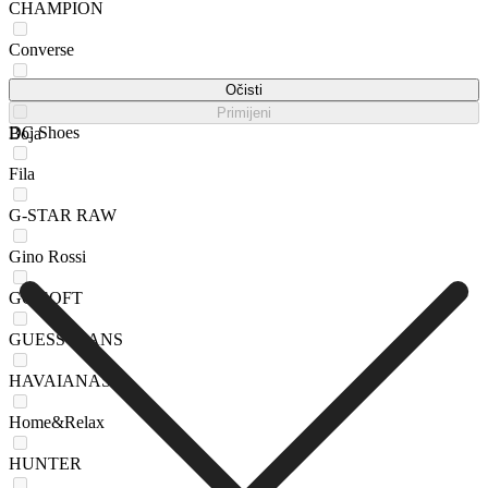
CHAMPION
Converse
Crocs
Očisti
Primijeni
DC Shoes
Boja
Fila
G-STAR RAW
Gino Rossi
GO SOFT
GUESS JEANS
HAVAIANAS
Home&Relax
HUNTER