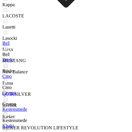
Kappa
LACOSTE
Lanetti
Lasocki
Bež
Mexx
Bež
Bijelo
MUSTANG
Bijelo
New Balance
Crno
Puma
Crno
Crveno
QUIKSILVER
Crveno
Reebok
Kestensmeđe
Rieker
Kestensmeđe
Khaki
RIEKER REVOLUTION LIFESTYLE