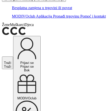
Besplatna zamjena u trgovini ili povrat
MODIVOclub
Aplikacija
Pronađi trgovinu
Pomoć i kontakt
Žene
Muškarci
Djeca
Traži
Prijavi se
Traži
Prijavi se
Bok
MODIVOclub