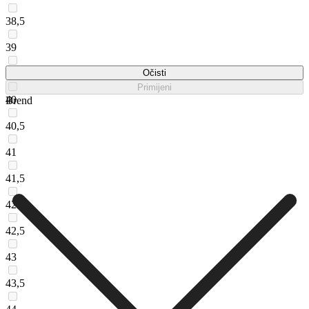
38,5
39
39,5
Očisti
Primijeni
40
Brend
40,5
41
41,5
42
42,5
43
43,5