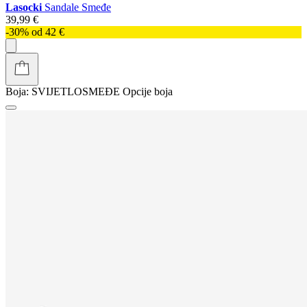
Lasocki
Sandale Smeđe
39,99 €
-30% od 42 €
Boja:
SVIJETLOSMEĐE
Opcije boja