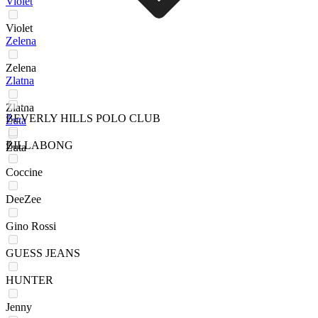
Violet
Violet
Zelena
Zelena
Zlatna
Zlatna
BEVERLY HILLS POLO CLUB
Žuta
BILLABONG
Žuta
Coccine
DeeZee
Gino Rossi
GUESS JEANS
HUNTER
Jenny