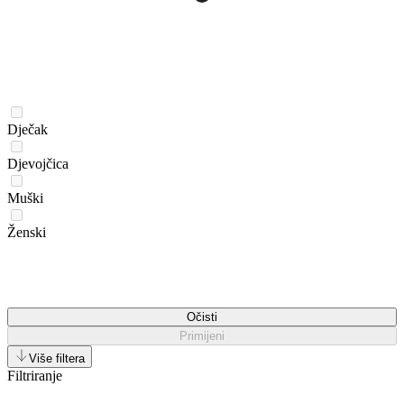
Dječak
Djevojčica
Muški
Ženski
Očisti
Primijeni
Više filtera
Filtriranje