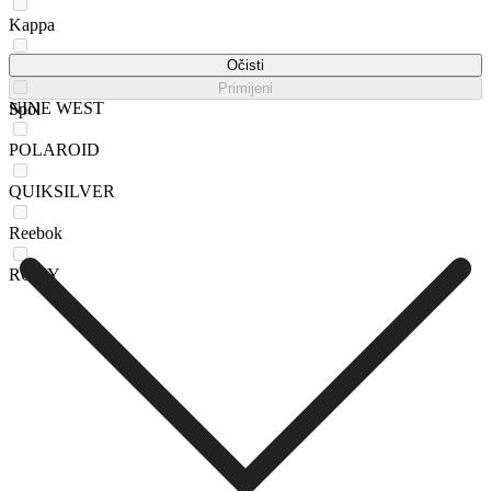
Kappa
Mexx
Očisti
Primijeni
NINE WEST
Spol
POLAROID
QUIKSILVER
Reebok
ROXY