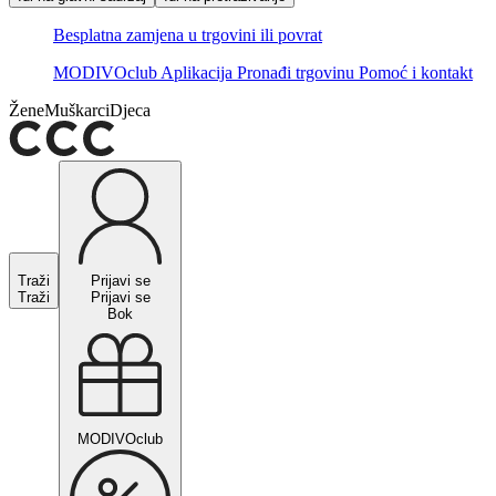
Besplatna zamjena u trgovini ili povrat
MODIVOclub
Aplikacija
Pronađi trgovinu
Pomoć i kontakt
Žene
Muškarci
Djeca
Traži
Prijavi se
Traži
Prijavi se
Bok
MODIVOclub