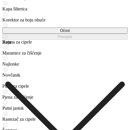
Kapa šilterica
Korektor za boju obuće
Kozmetička torbica
Očisti
Primijeni
Krema za cipele
Boja
Maramice za čišćenje
Najlonke
Novčanik
Pasta za cipele
Pjena za čišćenje
Putni jastuk
Rastezač za cipele