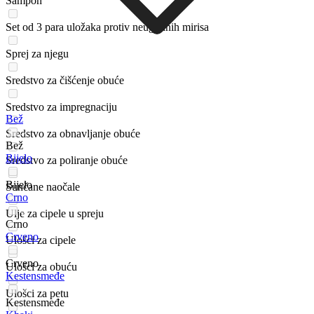
Šampon
Set od 3 para uložaka protiv neugodnih mirisa
Sprej za njegu
Sredstvo za čišćenje obuće
Sredstvo za impregnaciju
Bež
Sredstvo za obnavljanje obuće
Bež
Bijelo
Sredstvo za poliranje obuće
Bijelo
Sunčane naočale
Crno
Ulje za cipele u spreju
Crno
Crveno
Ulošci za cipele
Crveno
Ulošci za obuću
Kestensmeđe
Ulošci za petu
Kestensmeđe