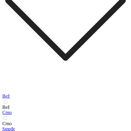
Bež
Bež
Crno
Crno
Smeđe