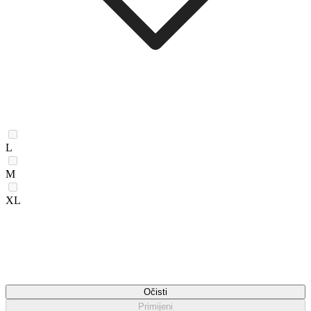
L
M
XL
Očisti
Primijeni