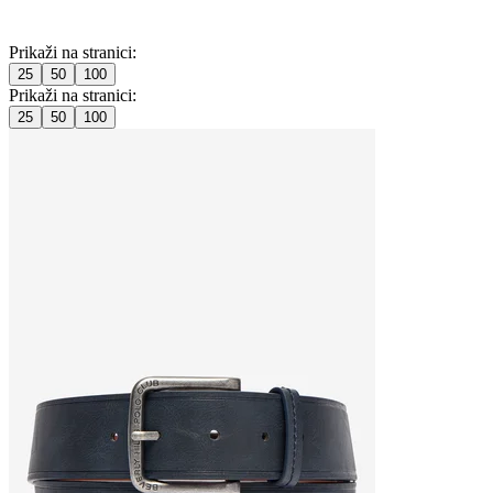
Prikaži na stranici:
25
50
100
Prikaži na stranici:
25
50
100