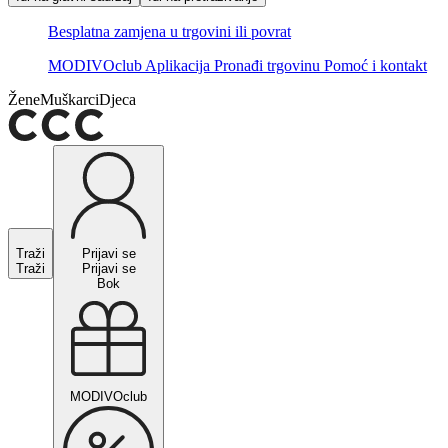
Besplatna zamjena u trgovini ili povrat
MODIVOclub
Aplikacija
Pronađi trgovinu
Pomoć i kontakt
Žene
Muškarci
Djeca
Traži
Prijavi se
Traži
Prijavi se
Bok
MODIVOclub