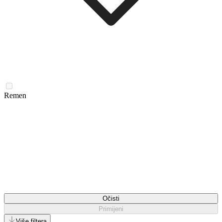
Remen
Očisti
Primijeni
Više filtera