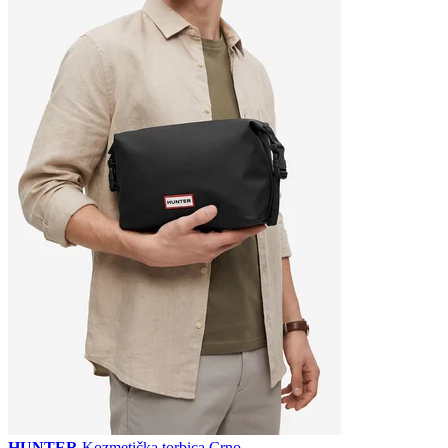
HUNTER
Kozmetička torbica Crno