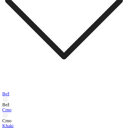
Bež
Bež
Crno
Crno
Khaki