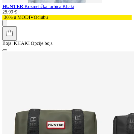
HUNTER
Kozmetička torbica Khaki
25,99 €
-30% u MODIVOclubu
Boja:
KHAKI
Opcije boja