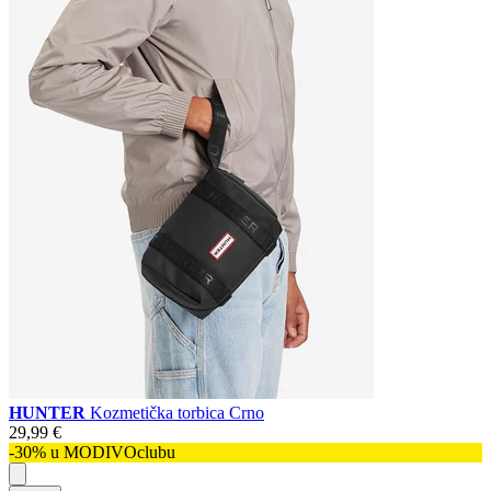
HUNTER
Kozmetička torbica Crno
29,99 €
-30% u MODIVOclubu