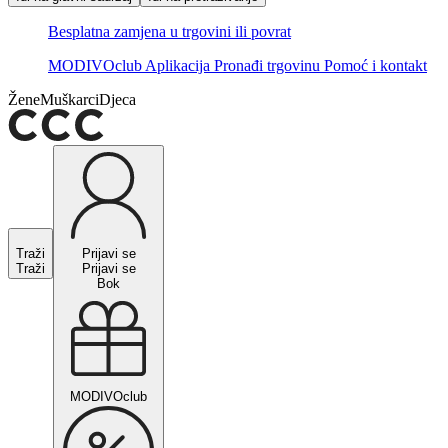
Besplatna zamjena u trgovini ili povrat
MODIVOclub
Aplikacija
Pronađi trgovinu
Pomoć i kontakt
Žene
Muškarci
Djeca
Traži
Prijavi se
Traži
Prijavi se
Bok
MODIVOclub