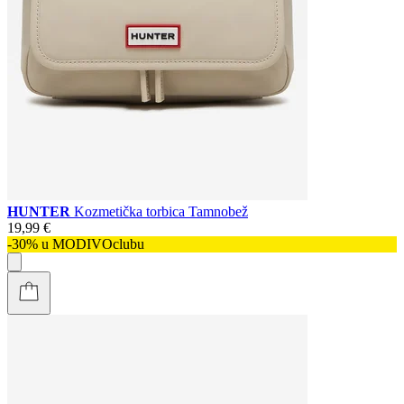
HUNTER
Kozmetička torbica Tamnobež
19,99 €
-30% u MODIVOclubu