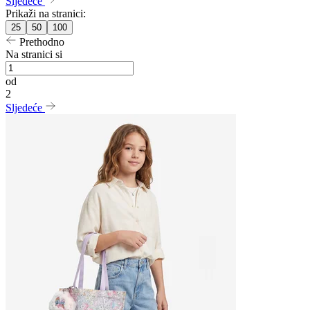
Sljedeće
Prikaži na stranici:
25
50
100
Prethodno
Na stranici si
od
2
Sljedeće