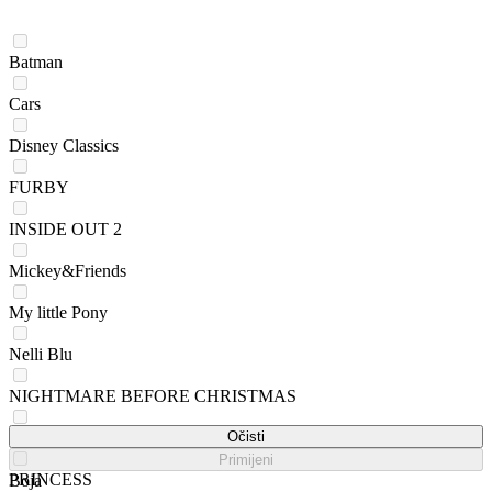
Batman
Cars
Disney Classics
FURBY
INSIDE OUT 2
Mickey&Friends
My little Pony
Nelli Blu
NIGHTMARE BEFORE CHRISTMAS
Paw Patrol
Očisti
Primijeni
PRINCESS
Boja