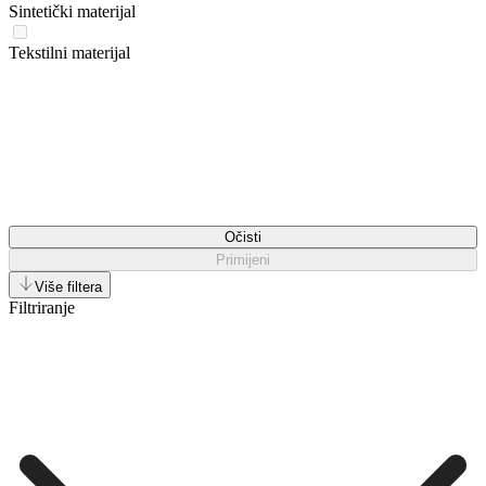
Sintetički materijal
Tekstilni materijal
Očisti
Primijeni
Više filtera
Filtriranje