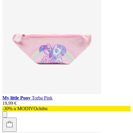
My little Pony
Torba Pink
19,99 €
-30% u MODIVOclubu