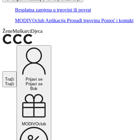
Besplatna zamjena u trgovini ili povrat
MODIVOclub
Aplikacija
Pronađi trgovinu
Pomoć i kontakt
Žene
Muškarci
Djeca
Traži
Prijavi se
Traži
Prijavi se
Bok
MODIVOclub