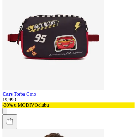
Cars
Torba Crno
19,99 €
-30% u MODIVOclubu