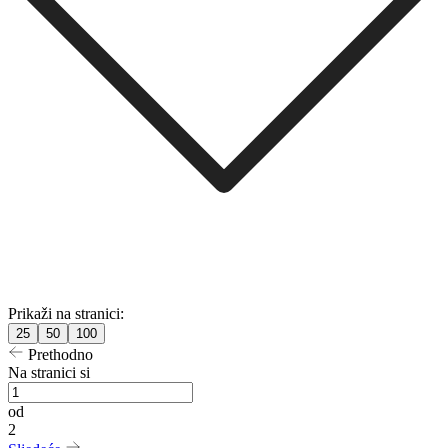
Prikaži na stranici:
25
50
100
Prethodno
Na stranici si
od
2