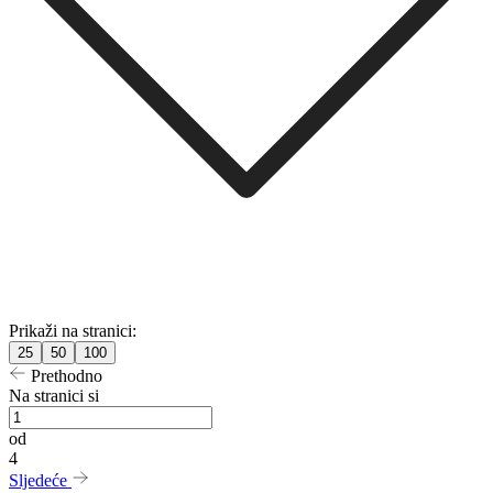
Prikaži na stranici:
25
50
100
Prethodno
Na stranici si
od
4
Sljedeće