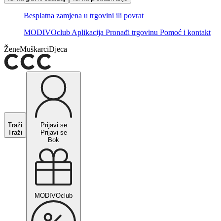
Besplatna zamjena u trgovini ili povrat
MODIVOclub
Aplikacija
Pronađi trgovinu
Pomoć i kontakt
Žene
Muškarci
Djeca
Traži
Prijavi se
Traži
Prijavi se
Bok
MODIVOclub