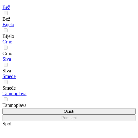
Bež
Bež
Bijelo
Bijelo
Crno
Crno
Siva
Siva
Smeđe
Smeđe
Tamnoplava
Tamnoplava
Očisti
Primijeni
Spol