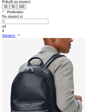
Prikaži na stranici:
25
50
100
Prethodno
Na stranici si
od
4
Sljedeće