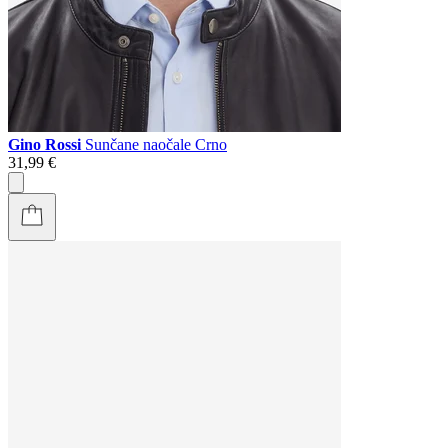
Gino Rossi
Sunčane naočale Crno
31,99 €