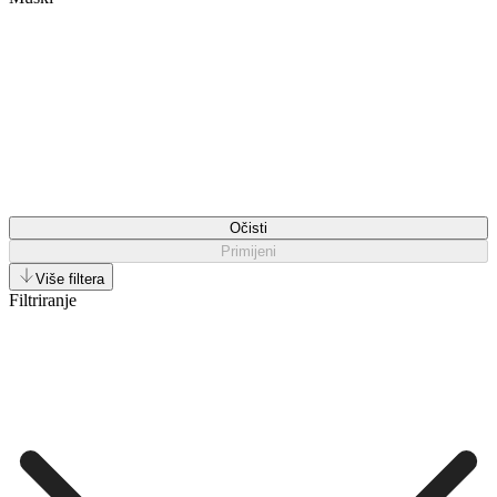
Očisti
Primijeni
Više filtera
Filtriranje