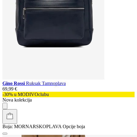
Gino Rossi
Ruksak Tamnoplava
69,99 €
-30% u MODIVOclubu
Nova kolekcija
Boja:
MORNARSKOPLAVA
Opcije boja