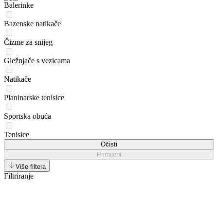
Balerinke
Bazenske natikače
Čizme za snijeg
Gležnjače s vezicama
Natikače
Planinarske tenisice
Sportska obuća
Tenisice
Očisti
Primijeni
Više filtera
Filtriranje