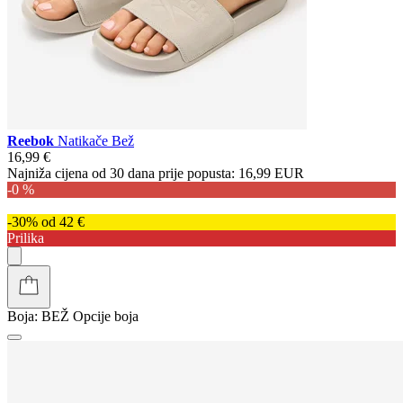
Reebok
Natikače Bež
16,99 €
Najniža cijena od 30 dana prije popusta:
16,99 EUR
-0 %
-30% od 42 €
Prilika
Boja:
BEŽ
Opcije boja