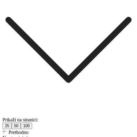
Prikaži na stranici:
25
50
100
Prethodno