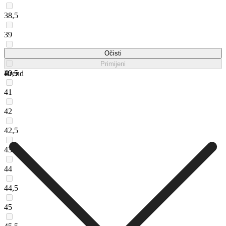
38,5
39
40
Očisti
Primijeni
40,5
Brend
41
42
42,5
43
44
44,5
45