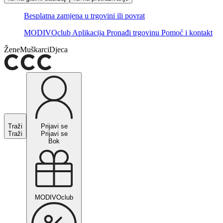
Besplatna zamjena u trgovini ili povrat
MODIVOclub
Aplikacija
Pronađi trgovinu
Pomoć i kontakt
Žene
Muškarci
Djeca
Traži
Prijavi se
Traži
Prijavi se
Bok
MODIVOclub