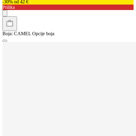
-30% od 42 €
Prilika
Boja:
CAMEL
Opcije boja