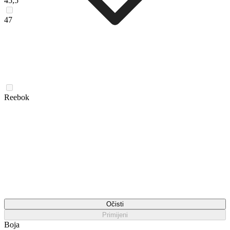
45,5
47
Reebok
Očisti
Primijeni
Boja