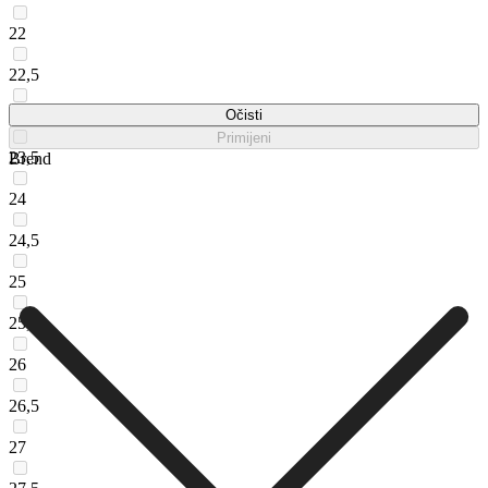
22
22,5
23
Očisti
Primijeni
23,5
Brend
24
24,5
25
25,5
26
26,5
27