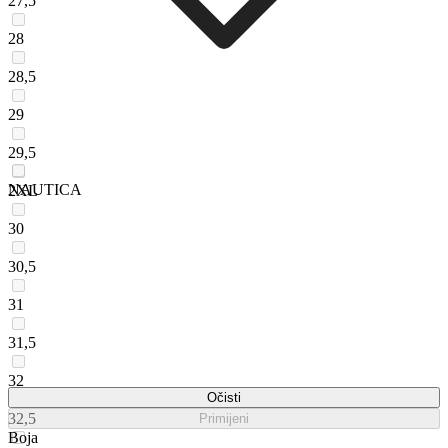
27,5
28
28,5
29
29,5
NAUTICA
2XL
30
30,5
31
31,5
32
Očisti
32,5
Primijeni
Boja