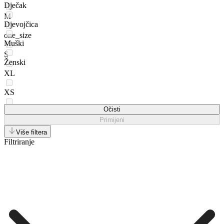
Dječak
M
Djevojčica
one_size
Muški
S
Ženski
XL
XS
Očisti
XXL
Primijeni
Više filtera
Filtriranje