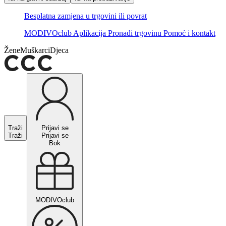
Besplatna zamjena u trgovini ili povrat
MODIVOclub
Aplikacija
Pronađi trgovinu
Pomoć i kontakt
Žene
Muškarci
Djeca
Traži
Prijavi se
Traži
Prijavi se
Bok
MODIVOclub