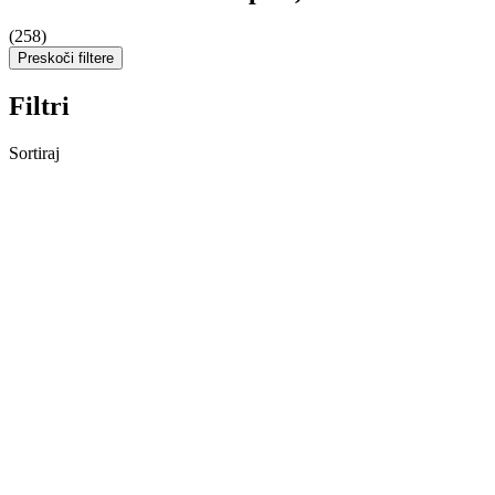
(258)
Preskoči filtere
Filtri
Sortiraj