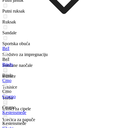
Putni jastuk
Putni ruksak
Ruksak
Sandale
Sportska obuća
Bež
Sredstvo za impregnaciju
Bež
Bijelo
Sunčane naočale
Bijelo
tenisice
Crno
Tenisice
Crno
Crveno
Torba
Crveno
Ulošci za cipele
Kestensmeđe
Vrećica za papuče
Kestensmeđe