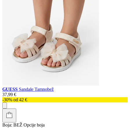
GUESS
Sandale Tamnobež
37,99 €
-30% od 42 €
Boja:
BEŽ
Opcije boja