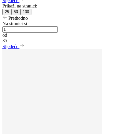
Sljedeće
Prikaži na stranici:
25
50
100
Prethodno
Na stranici si
od
35
Sljedeće