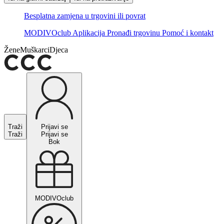
Besplatna zamjena u trgovini ili povrat
MODIVOclub
Aplikacija
Pronađi trgovinu
Pomoć i kontakt
Žene
Muškarci
Djeca
Traži
Prijavi se
Traži
Prijavi se
Bok
MODIVOclub