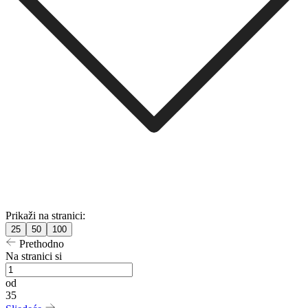
Prikaži na stranici:
25
50
100
Prethodno
Na stranici si
od
35