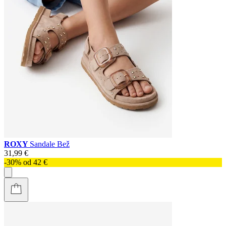
ROXY
Sandale Bež
31,99 €
-30% od 42 €