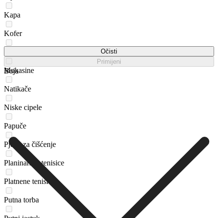
Kapa
Kofer
Loaferice
Očisti
Primijeni
Mokasine
Boja
Natikače
Niske cipele
Papuče
Pjena za čišćenje
Planinarske tenisice
Platnene tenisice
Putna torba