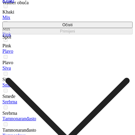
Khaki
Wather obuća
Khaki
Mix
Očisti
Mix
Primijeni
Pink
Spol
Pink
Plavo
Plavo
Siva
Siva
Smeđe
Smeđe
Srebrna
Srebrna
Tamnonaranđasto
Tamnonaranđasto