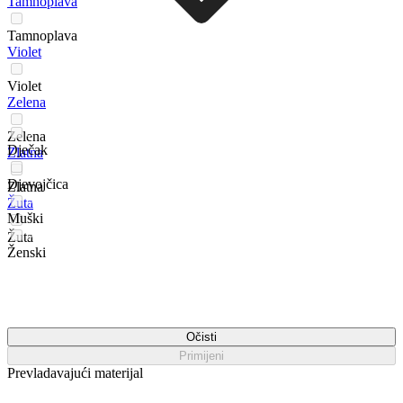
Tamnoplava
Tamnoplava
Violet
Violet
Zelena
Zelena
Dječak
Zlatna
Djevojčica
Zlatna
Žuta
Muški
Žuta
Ženski
Očisti
Primijeni
Prevladavajući materijal