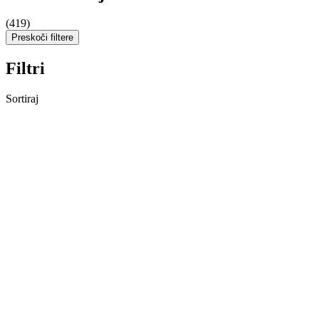
(419)
Preskoči filtere
Filtri
Sortiraj