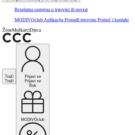
Besplatna zamjena u trgovini ili povrat
MODIVOclub
Aplikacija
Pronađi trgovinu
Pomoć i kontakt
Žene
Muškarci
Djeca
Traži
Prijavi se
Traži
Prijavi se
Bok
MODIVOclub