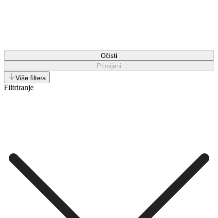
Očisti
Primijeni
Više filtera
Filtriranje