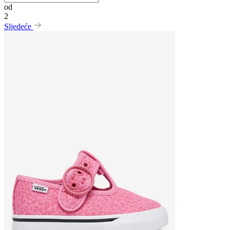
od
2
Sljedeće