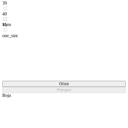
39
40
Vans
41
one_size
Očisti
Primijeni
Boja