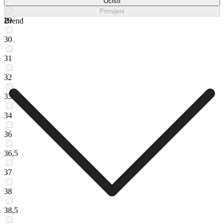
28
Očisti
Primijeni
29
Brend
30
31
32
33
34
36
36,5
37
38
38,5