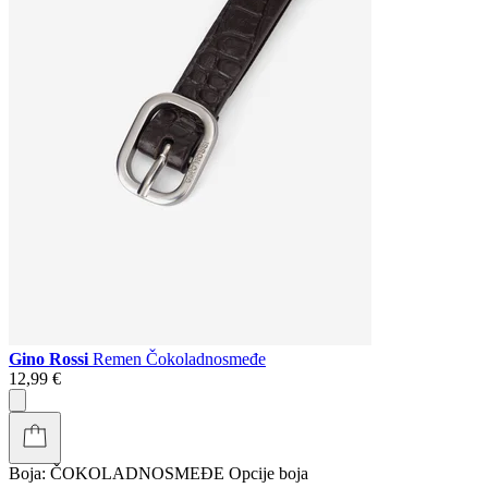
Gino Rossi
Remen Čokoladnosmeđe
12,99 €
Boja:
ČOKOLADNOSMEĐE
Opcije boja