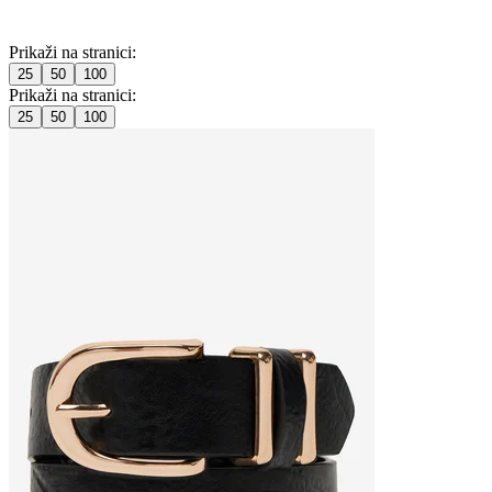
Prikaži na stranici:
25
50
100
Prikaži na stranici:
25
50
100