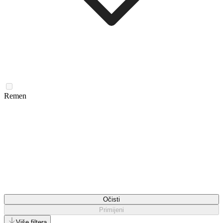
Remen
Očisti
Primijeni
Više filtera