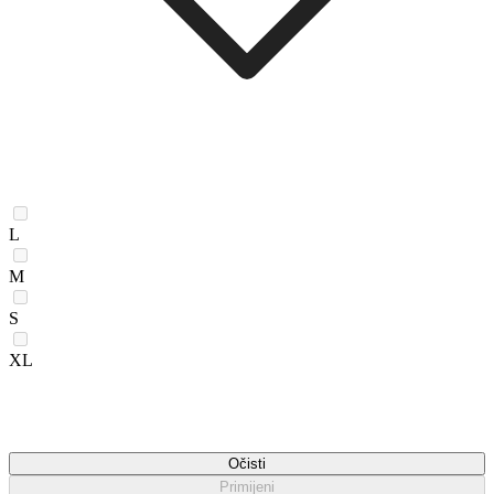
L
M
S
XL
Očisti
Primijeni