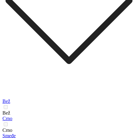
Bež
Bež
Crno
Crno
Smeđe