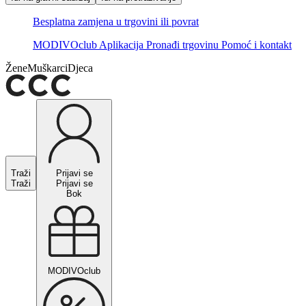
Besplatna zamjena u trgovini ili povrat
MODIVOclub
Aplikacija
Pronađi trgovinu
Pomoć i kontakt
Žene
Muškarci
Djeca
Traži
Prijavi se
Traži
Prijavi se
Bok
MODIVOclub