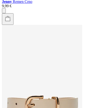
Jenny
Remen Crno
9,99 €