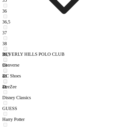
35
36
36,5
37
38
BEVERLY HILLS POLO CLUB
38,5
Converse
39
DC Shoes
40
DeeZee
41
Disney Classics
GUESS
Harry Potter