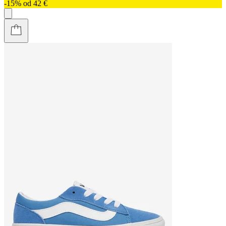
-15% od 42 €