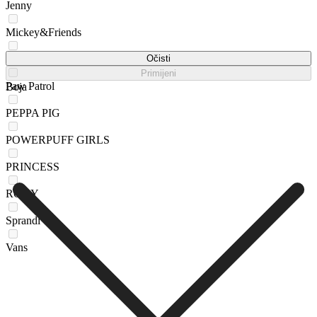
Jenny
Mickey&Friends
Nelli Blu
Očisti
Primijeni
Paw Patrol
Boja
PEPPA PIG
POWERPUFF GIRLS
PRINCESS
ROXY
Sprandi
Vans