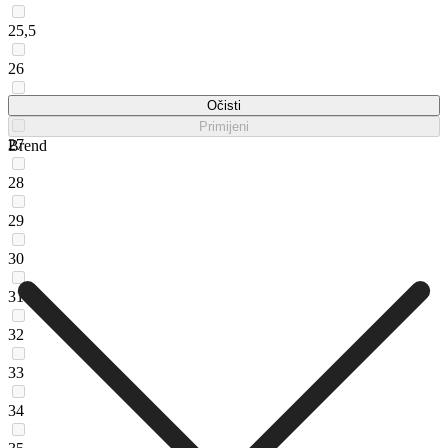
25,5
26
26,5
Očisti
Primijeni
27
Brend
28
29
30
31
32
33
34