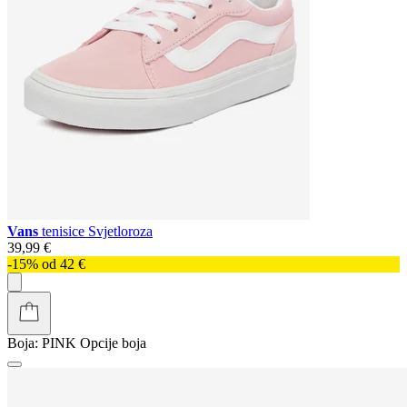
Vans
tenisice Svjetloroza
39,99 €
-15% od 42 €
Boja:
PINK
Opcije boja