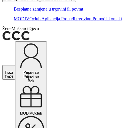
Besplatna zamjena u trgovini ili povrat
MODIVOclub
Aplikacija
Pronađi trgovinu
Pomoć i kontakt
Žene
Muškarci
Djeca
Traži
Prijavi se
Traži
Prijavi se
Bok
MODIVOclub