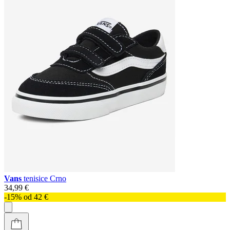
Vans
tenisice Crno
34,99 €
-15% od 42 €