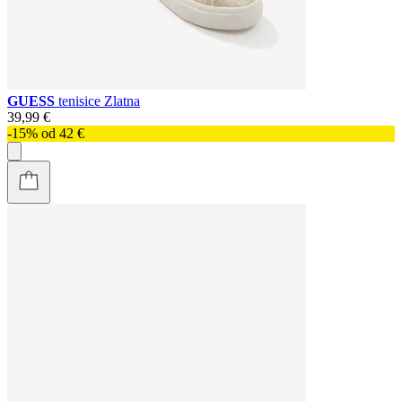
GUESS
tenisice Zlatna
39,99 €
-15% od 42 €